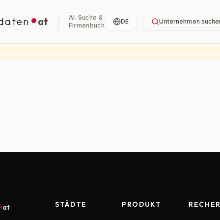
AI-Suche &
daten
at
DE
Unternehmen suche
Firmenbuch
STÄDTE
PRODUKT
RECHE
at