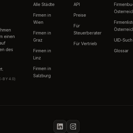
Alle Städte
API
Firmenbu
Österreic
Firmen in
Preise
Wien
Firmenlis
Für
Österreic
nehmen
Firmen in
Steuerberater
um einen
Graz
UID-Such
auf
Für Vertrieb
ten des
Firmen in
Glossar
Linz
Firmen in
t.
Salzburg
C-BY 4.0)