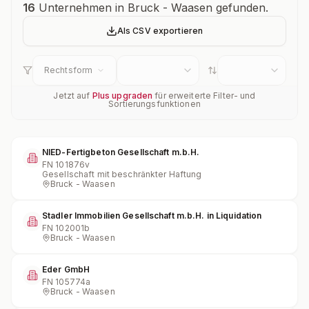
Unternehmensübersicht
16
Unternehmen in Bruck - Waasen gefunden.
Als CSV exportieren
Rechtsform
Jetzt auf
Plus upgraden
für erweiterte Filter- und
Sortierungsfunktionen
NIED-Fertigbeton Gesellschaft m.b.H.
FN
101876v
Gesellschaft mit beschränkter Haftung
Bruck - Waasen
Stadler Immobilien Gesellschaft m.b.H. in Liquidation
FN
102001b
Bruck - Waasen
Eder GmbH
FN
105774a
Bruck - Waasen