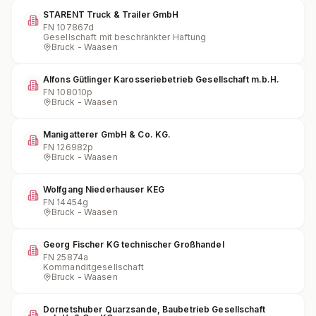
STARENT Truck & Trailer GmbH
FN
107867d
Gesellschaft mit beschränkter Haftung
Bruck - Waasen
Alfons Gütlinger Karosseriebetrieb Gesellschaft m.b.H.
FN
108010p
Bruck - Waasen
Manigatterer GmbH & Co. KG.
FN
126982p
Bruck - Waasen
Wolfgang Niederhauser KEG
FN
14454g
Bruck - Waasen
Georg Fischer KG technischer Großhandel
FN
25874a
Kommanditgesellschaft
Bruck - Waasen
Dornetshuber Quarzsande, Baubetrieb Gesellschaft