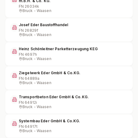
m.b.H. & Co. KG.
FN
26034k
Bruck - Waasen
Josef Eder Baustoffhandel
FN
26829f
Bruck - Waasen
Heinz Schönleitner Parketterzeugung KEG
FN
4697h
Bruck - Waasen
Ziegelwerk Eder GmbH & Co.KG.
FN
64889a
Bruck - Waasen
Transportbeton Eder GmbH & Co.KG.
FN
64912i
Bruck - Waasen
Systembau Eder GmbH & Co.KG.
FN
64917t
Bruck - Waasen