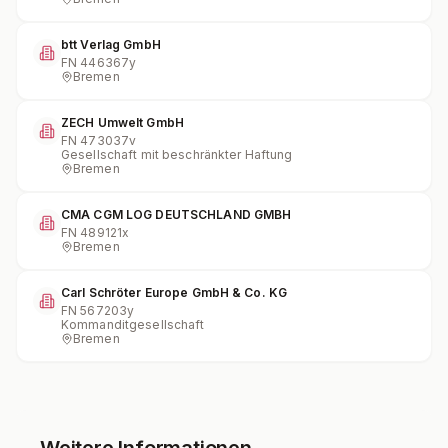
btt Verlag GmbH
FN
446367y
Bremen
ZECH Umwelt GmbH
FN
473037v
Gesellschaft mit beschränkter Haftung
Bremen
CMA CGM LOG DEUTSCHLAND GMBH
FN
489121x
Bremen
Carl Schröter Europe GmbH & Co. KG
FN
567203y
Kommanditgesellschaft
Bremen