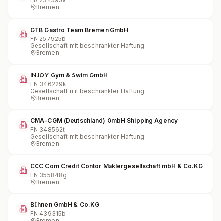
FN
234595v
Bremen
GTB Gastro Team Bremen GmbH
FN
257925b
Gesellschaft mit beschränkter Haftung
Bremen
INJOY Gym & Swim GmbH
FN
346229k
Gesellschaft mit beschränkter Haftung
Bremen
CMA-CGM (Deutschland) GmbH Shipping Agency
FN
348562t
Gesellschaft mit beschränkter Haftung
Bremen
CCC Com Credit Contor Maklergesellschaft mbH & Co.KG
FN
355848g
Bremen
Bühnen GmbH & Co.KG
FN
439315b
Bremen