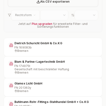
Als CSV exportieren
Rechtsform
Jetzt auf
Plus upgraden
für erweiterte Filter- und
Sortierungsfunktionen
Dietrich Schuricht GmbH & Co.KG
FN
169083b
Bremen
Blum & Partner Lagertechnik GmbH
FN
174975t
Gesellschaft mit beschränkter Haftung
Bremen
Glamox Licht GmbH
FN
201363y
Bremen
Buhlmann-Rohr-Fittings-Stahlhandel GmbH + Co.KG