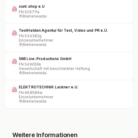
xunt.shop e.U
FN
526711a
Breitenwaida
TextHelden Agentur für Text, Video und PR e.U.
FN
534382g
Einzelunternehmer
Breitenwaida
SMI Live-Productions GmbH
FN
549056k
Gesellschaft mit beschränkter Haftung
Breitenwaida
ELEKTROTECHNIK Lackner e.U.
FN
668589w
Einzelunternehmer
Breitenwaida
Weitere Informationen