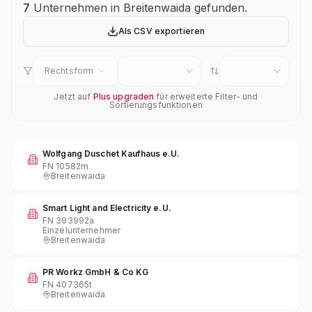
Unternehmensübersicht
7
Unternehmen in Breitenwaida gefunden.
Als CSV exportieren
Rechtsform
Jetzt auf
Plus upgraden
für erweiterte Filter- und
Sortierungsfunktionen
Wolfgang Duschet Kaufhaus e.U.
FN
10582m
Breitenwaida
Smart Light and Electricity e.U.
FN
393992a
Einzelunternehmer
Breitenwaida
PR Workz GmbH & Co KG
FN
407365t
Breitenwaida