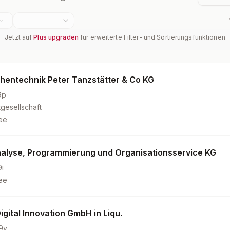
Jetzt auf
Plus upgraden
für erweiterte Filter- und Sortierungsfunktionen
hentechnik Peter Tanzstätter & Co KG
9p
gesellschaft
ee
lyse, Programmierung und Organisationsservice KG
i
ee
igital Innovation GmbH in Liqu.
9y