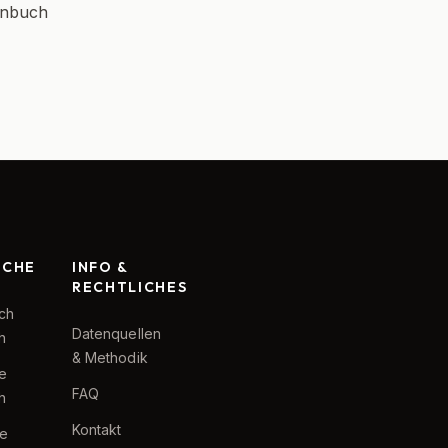
enbuch
RCHE
INFO &
RECHTLICHES
ch
Datenquellen
h
& Methodik
te
FAQ
h
Kontakt
e