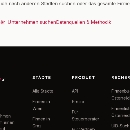
uch nach anderen Städten suchen oder das gesamte Firm
.
e
Unternehmen suchen
Datenquellen & Methodik
STÄDTE
PRODUKT
RECHE
at
Alle Städte
API
Firmenbu
Österreic
Firmen in
Preise
Wien
Firmenlis
Für
Österreic
nehmen
Firmen in
Steuerberater
um einen
Graz
UID-Such
auf
Für Vertrieb