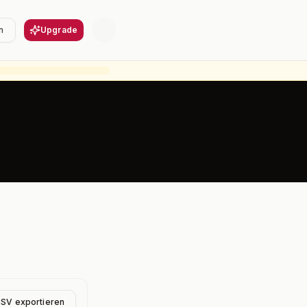
n
Upgrade
CSV exportieren