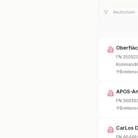
Rechtsform
Oberfläc
FN
25092
Kommandit
Breitens
APOS-Ana
FN
369399
Breitens
CarLos D
FN
46448