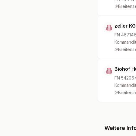
Breitens
zeller KG
FN
467146
Kommandit
Breitens
Biohof H
FN
54206
Kommandit
Breitens
Weitere Inf