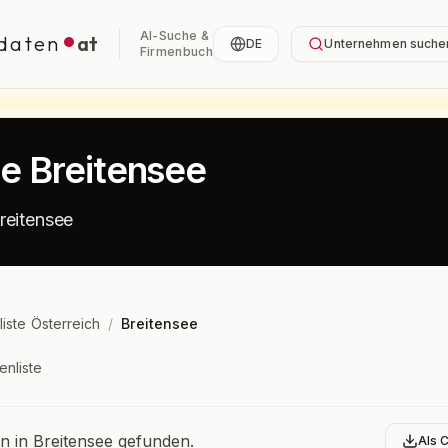
AI-Suche &
daten
at
DE
Unternehmen suche
Firmenbuch
te Breitensee
reitensee
liste Österreich
/
Breitensee
enliste
bersicht
 in Breitensee gefunden.
Als 