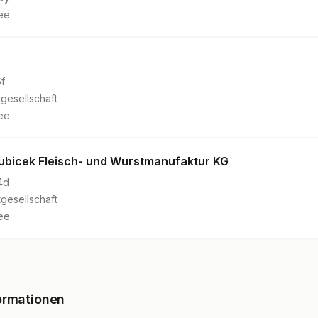
ee
f
gesellschaft
ee
ubicek Fleisch- und Wurstmanufaktur KG
4d
gesellschaft
ee
ormationen