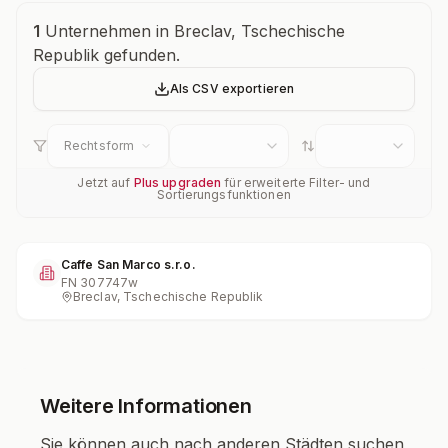
Unternehmensübersicht
1
Unternehmen in Breclav, Tschechische
Republik gefunden.
Als CSV exportieren
Rechtsform
Jetzt auf
Plus upgraden
für erweiterte Filter- und
Sortierungsfunktionen
Caffe San Marco s.r.o.
FN
307747w
Breclav, Tschechische Republik
Weitere Informationen
Sie können auch nach anderen Städten suchen