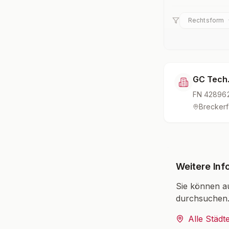
Rechtsform
GC Tech
FN
42896
Breckerf
Weitere Inf
Sie können a
durchsuchen
Alle Städt