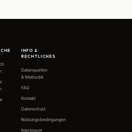
RCHE
INFO &
RECHTLICHES
ch
Datenquellen
h
& Methodik
te
FAQ
h
Kontakt
e
Datenschutz
Nutzungsbedingungen
Impressum