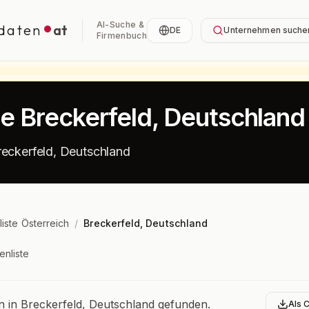
AI-Suche &
daten
at
DE
Unternehmen suche
Firmenbuch
te Breckerfeld, Deutschland
reckerfeld, Deutschland
liste Österreich
/
Breckerfeld, Deutschland
enliste
bersicht
in Breckerfeld, Deutschland gefunden.
Als 