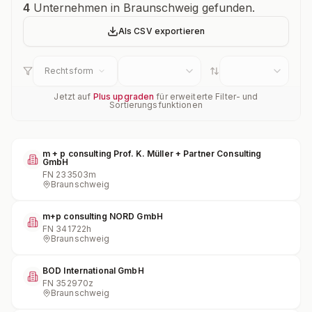
Unternehmensübersicht
4
Unternehmen in Braunschweig gefunden.
Als CSV exportieren
Rechtsform
Jetzt auf
Plus upgraden
für erweiterte Filter- und
Sortierungsfunktionen
m + p consulting Prof. K. Müller + Partner Consulting
GmbH
FN
233503m
Braunschweig
m+p consulting NORD GmbH
FN
341722h
Braunschweig
BOD International GmbH
FN
352970z
Braunschweig