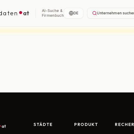
AI-Suche &
daten
at
DE
Unternehmen suche
Firmenbuch
STÄDTE
PRODUKT
RECHE
at