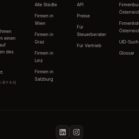
Alle Städte
API
Firmenbu
Österreic
Firmen in
Preise
Wien
Firmenlis
Für
Österreic
nehmen
Firmen in
Steuerberater
um einen
Graz
UID-Such
auf
Für Vertrieb
ten des
Firmen in
Glossar
Linz
Firmen in
t.
Salzburg
C-BY 4.0)