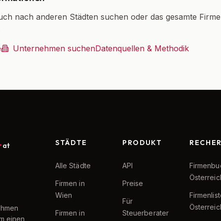
uch nach anderen Städten suchen oder das gesamte Firm
.
e
Unternehmen suchen
Datenquellen & Methodik
STÄDTE
PRODUKT
RECHE
at
Alle Städte
API
Firmenbu
Österreic
Firmen in
Preise
Wien
Firmenlis
Für
Österreic
nehmen
Firmen in
Steuerberater
um einen