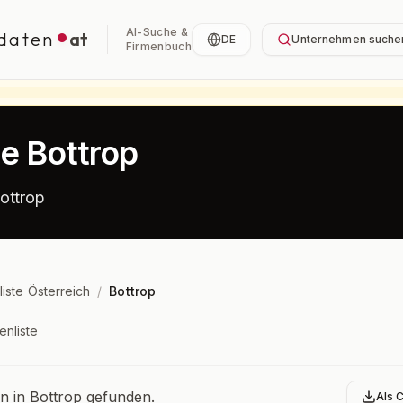
AI-Suche &
daten
at
DE
Unternehmen suche
Firmenbuch
te Bottrop
ottrop
liste Österreich
/
Bottrop
enliste
bersicht
 in Bottrop gefunden.
Als 