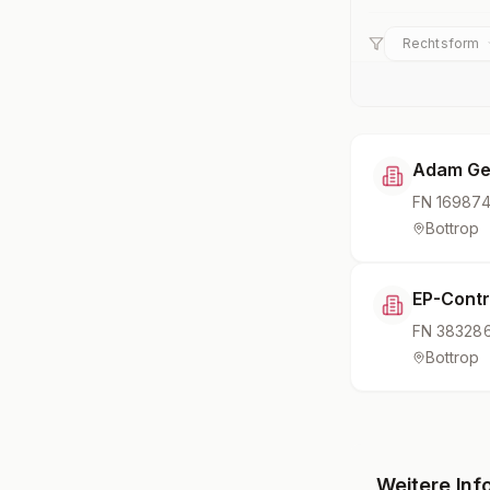
Rechtsform
Adam Ges
FN
169874
Bottrop
EP-Contr
FN
38328
Bottrop
Weitere Inf