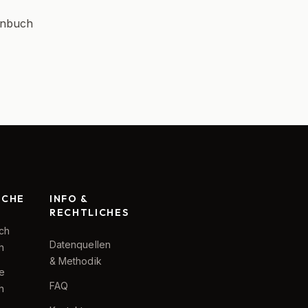
enbuch
RCHE
INFO &
RECHTLICHES
ch
Datenquellen
h
& Methodik
te
FAQ
h