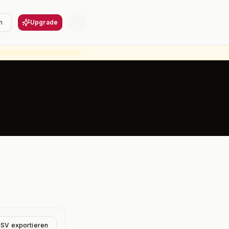
n
Upgrade
CSV exportieren