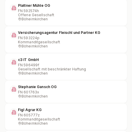
Plattner Mühle OG
FN
592574h
Offene Gesellschaft
Böheimkirchen
Versicherungsagentur Fleischl und Partner KG
FN
593224p
Kommanditgesellschaft
Böheimkirchen
c3 IT GmbH
FN
596499f
Gesellschaft mit beschränkter Haftung
Böheimkirchen
Stephanie Gansch OG
FN
601763x
Böheimkirchen
Figl Agrar KG
FN
605777z
Kommanditgesellschaft
Böheimkirchen