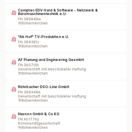
Comptec EDV Hard & Software - Netzwerk &
Büromaschinentechnik e.U.
FN
386848w
Böheimkirchen
"Ab Hof" TV-Produktion e.U.
FN
388381z
Böheimkirchen
AF Planung und Engineering GesmbH
FN
390705t
Gesellschaft mit beschränkter Haftung
Böheimkirchen
Röhrbacher DSO-Line GmbH
FN
398448d
Gesellschaft mit beschränkter Haftung
Böheimkirchen
Navcon GmbH & Co KG
FN
401776y
Kommanditgesellschaft
Böheimkirchen