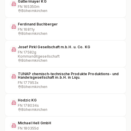
Gattermayer KG
FN
165350m
Böheimkirchen
Ferdinand Buchberger
FN
16811y
Böheimkirchen
Josef Pirkl Gesellschaft m.b.H. u. Co. KG
FN
17582g
Kommanditgesellschaft
Böheimkirchen
TUNAP chemisch-technische Produkte Produktions- und
Handelsgesellschaft m.b.H. in Liqu.
FN
177953x
Böheimkirchen
Hodzic KG
FN
178034s
Böheimkirchen
Michael Hell GmbH
FN
180355d