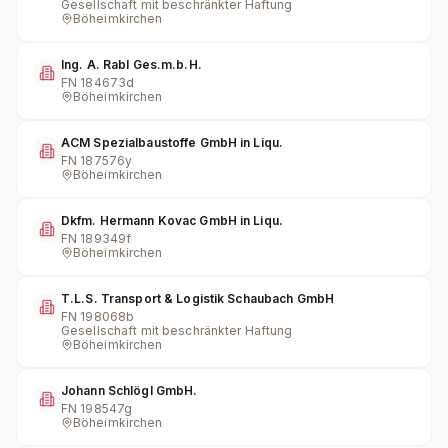
Gesellschaft mit beschränkter Haftung
Böheimkirchen
Ing. A. Rabl Ges.m.b.H.
FN
184673d
Böheimkirchen
ACM Spezialbaustoffe GmbH in Liqu.
FN
187576y
Böheimkirchen
Dkfm. Hermann Kovac GmbH in Liqu.
FN
189349f
Böheimkirchen
T.L.S. Transport & Logistik Schaubach GmbH
FN
198068b
Gesellschaft mit beschränkter Haftung
Böheimkirchen
Johann Schlögl GmbH.
FN
198547g
Böheimkirchen