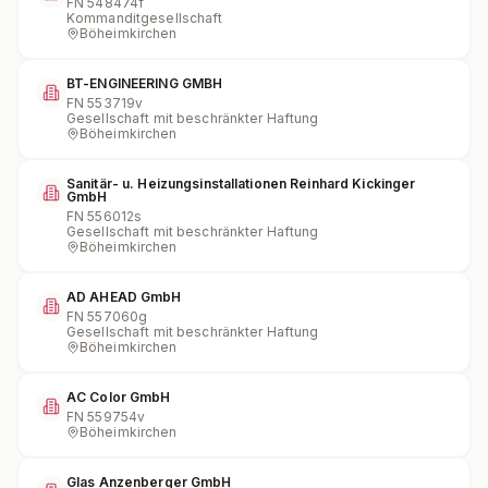
FN
548474f
Kommanditgesellschaft
Böheimkirchen
BT-ENGINEERING GMBH
FN
553719v
Gesellschaft mit beschränkter Haftung
Böheimkirchen
Sanitär- u. Heizungsinstallationen Reinhard Kickinger
GmbH
FN
556012s
Gesellschaft mit beschränkter Haftung
Böheimkirchen
AD AHEAD GmbH
FN
557060g
Gesellschaft mit beschränkter Haftung
Böheimkirchen
AC Color GmbH
FN
559754v
Böheimkirchen
Glas Anzenberger GmbH