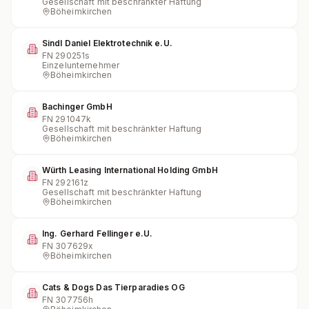
Gesellschaft mit beschränkter Haftung
Böheimkirchen
Sindl Daniel Elektrotechnik e.U.
FN
290251s
Einzelunternehmer
Böheimkirchen
Bachinger GmbH
FN
291047k
Gesellschaft mit beschränkter Haftung
Böheimkirchen
Würth Leasing International Holding GmbH
FN
292161z
Gesellschaft mit beschränkter Haftung
Böheimkirchen
Ing. Gerhard Fellinger e.U.
FN
307629x
Böheimkirchen
Cats & Dogs Das Tierparadies OG
FN
307756h