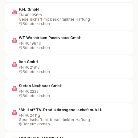
F.H. GmbH
FN
401956m
Gesellschaft mit beschränkter Haftung
Böheimkirchen
WT Wohntraum Passivhaus GmbH
FN
401984d
Böheimkirchen
Iten GmbH
FN
402181v
Böheimkirchen
Stefan Neubauer GmbH
FN
40222a
Böheimkirchen
"Ab Hof" TV-Produktionsgesellschaft m.b.H.
FN
402411g
Gesellschaft mit beschränkter Haftung
Böheimkirchen