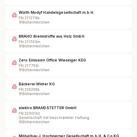
Würth Modyf Handelsgesellschaft m.b.H.
FN
211379b
Böheimkirchen
BRAHO Brennstoffe aus Holz GmbH
FN
211743m
Böheimkirchen
Zero Emission Office Wiesinger KEG
FN
217759i
Böheimkirchen
Bäckerei Winter KG
FN
219205k
Böheimkirchen
elektro BRANDSTETTER GmbH
FN
226014z
Gesellschaft mit beschränkter Haftung
Böheimkirchen
Möbelbau J. Hochgerner Gesellschaft m.b.H. & Co KG