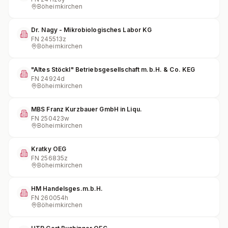
Böheimkirchen
Dr. Nagy - Mikrobiologisches Labor KG
FN
245513z
Böheimkirchen
"Altes Stöckl" Betriebsgesellschaft m.b.H. & Co. KEG
FN
24924d
Böheimkirchen
MBS Franz Kurzbauer GmbH in Liqu.
FN
250423w
Böheimkirchen
Kratky OEG
FN
256835z
Böheimkirchen
HM Handelsges.m.b.H.
FN
260054h
Böheimkirchen