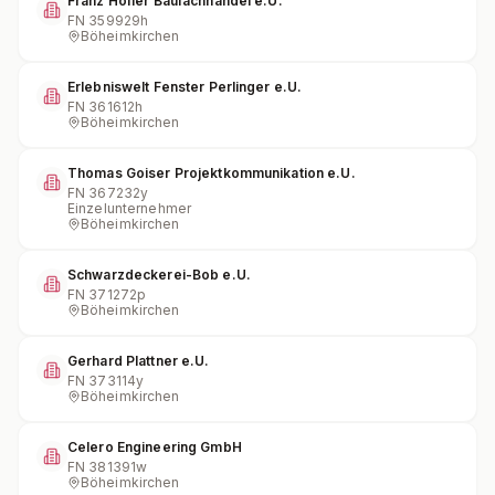
Franz Höfler Baufachhandel e.U.
FN
359929h
Böheimkirchen
Erlebniswelt Fenster Perlinger e.U.
FN
361612h
Böheimkirchen
Thomas Goiser Projektkommunikation e.U.
FN
367232y
Einzelunternehmer
Böheimkirchen
Schwarzdeckerei-Bob e.U.
FN
371272p
Böheimkirchen
Gerhard Plattner e.U.
FN
373114y
Böheimkirchen
Celero Engineering GmbH
FN
381391w
Böheimkirchen