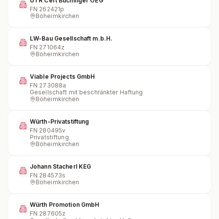
UTR Cert Buchinger OEG
FN
262421p
Böheimkirchen
LW-Bau Gesellschaft m.b.H.
FN
271064z
Böheimkirchen
Viable Projects GmbH
FN
273088a
Gesellschaft mit beschränkter Haftung
Böheimkirchen
Würth-Privatstiftung
FN
280495v
Privatstiftung
Böheimkirchen
Johann Stacherl KEG
FN
284573s
Böheimkirchen
Würth Promotion GmbH
FN
287605z