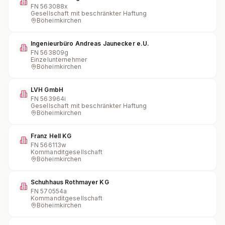
FN
563088x
Gesellschaft mit beschränkter Haftung
Böheimkirchen
Ingenieurbüro Andreas Jaunecker e.U.
FN
563809g
Einzelunternehmer
Böheimkirchen
LVH GmbH
FN
563964i
Gesellschaft mit beschränkter Haftung
Böheimkirchen
Franz Hell KG
FN
566113w
Kommanditgesellschaft
Böheimkirchen
Schuhhaus Rothmayer KG
FN
570554a
Kommanditgesellschaft
Böheimkirchen