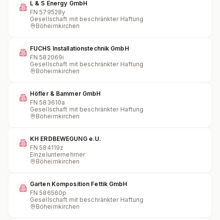
L & S Energy GmbH
FN
579528y
Gesellschaft mit beschränkter Haftung
Böheimkirchen
FUCHS Installationstechnik GmbH
FN
582069i
Gesellschaft mit beschränkter Haftung
Böheimkirchen
Höfler & Bammer GmbH
FN
583610a
Gesellschaft mit beschränkter Haftung
Böheimkirchen
KH ERDBEWEGUNG e.U.
FN
584119z
Einzelunternehmer
Böheimkirchen
Garten Komposition Fettik GmbH
FN
586560p
Gesellschaft mit beschränkter Haftung
Böheimkirchen