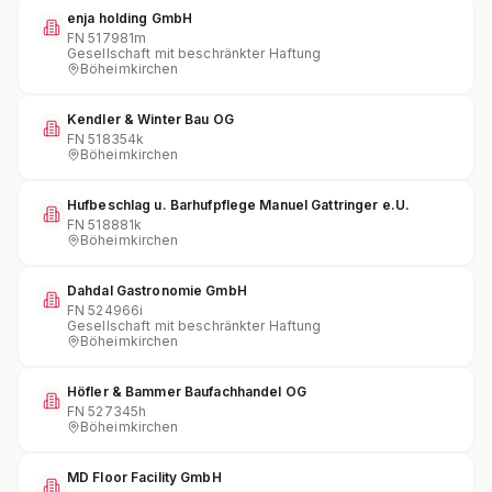
enja holding GmbH
FN
517981m
Gesellschaft mit beschränkter Haftung
Böheimkirchen
Kendler & Winter Bau OG
FN
518354k
Böheimkirchen
Hufbeschlag u. Barhufpflege Manuel Gattringer e.U.
FN
518881k
Böheimkirchen
Dahdal Gastronomie GmbH
FN
524966i
Gesellschaft mit beschränkter Haftung
Böheimkirchen
Höfler & Bammer Baufachhandel OG
FN
527345h
Böheimkirchen
MD Floor Facility GmbH