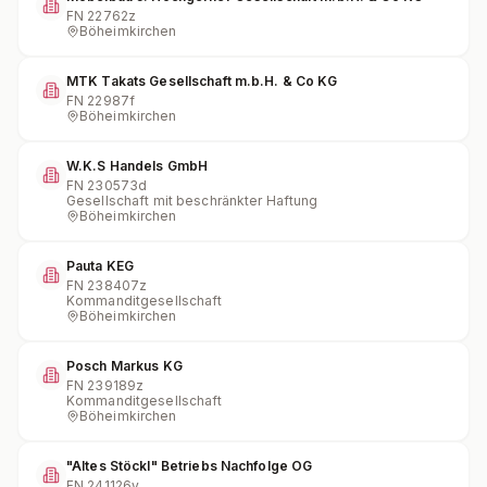
FN
22762z
Böheimkirchen
MTK Takats Gesellschaft m.b.H. & Co KG
FN
22987f
Böheimkirchen
W.K.S Handels GmbH
FN
230573d
Gesellschaft mit beschränkter Haftung
Böheimkirchen
Pauta KEG
FN
238407z
Kommanditgesellschaft
Böheimkirchen
Posch Markus KG
FN
239189z
Kommanditgesellschaft
Böheimkirchen
"Altes Stöckl" Betriebs Nachfolge OG
FN
241126y