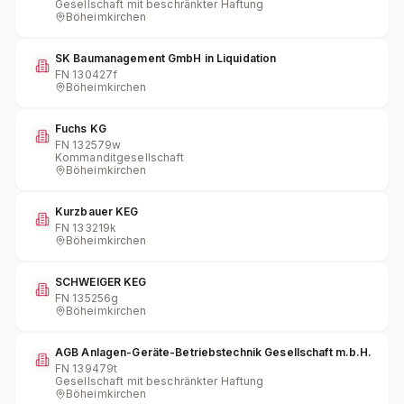
Gesellschaft mit beschränkter Haftung
Böheimkirchen
SK Baumanagement GmbH in Liquidation
FN
130427f
Böheimkirchen
Fuchs KG
FN
132579w
Kommanditgesellschaft
Böheimkirchen
Kurzbauer KEG
FN
133219k
Böheimkirchen
SCHWEIGER KEG
FN
135256g
Böheimkirchen
AGB Anlagen-Geräte-Betriebstechnik Gesellschaft m.b.H.
FN
139479t
Gesellschaft mit beschränkter Haftung
Böheimkirchen