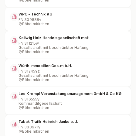
Böheimkirchen
WPC - Technik KG
FN
309888v
Böheimkirchen
Kollwig Holz Handelsgesellschaft mbH
FN
311215w
Gesellschaft mit beschränkter Haftung
Böheimkirchen
Würth Immobilien Ges.m.b.H.
FN
312459z
Gesellschaft mit beschränkter Haftung
Böheimkirchen
Leo Krempl Veranstaltungsmanagement GmbH & Co KG
FN
316555y
Kommanditgesellschaft
Böheimkirchen
Tabak Trafik Heinrich Janko e.U.
FN
330971y
Böheimkirchen