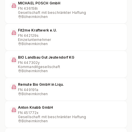
MICHAEL POSCH GmbH
FN
436158i
Gesellschaft mit beschränkter Haftung
Böheimkirchen
Fit2me Kraftwerk e.U.
FN
442129s
Einzelunternehmer
Böheimkirchen
BIO Landbau Gut Jeutendorf KG
FN
447302y
Kommanditgesellschaft
Böheimkirchen
Remute Bio GmbH in Liqu.
FN
449191a
Böheimkirchen
Anton Knabb GmbH
FN
451772x
Gesellschaft mit beschränkter Haftung
Böheimkirchen