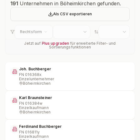
Unternehmensübersicht
191
Unternehmen in Böheimkirchen gefunden.
Als CSV exportieren
Rechtsform
Jetzt auf
Plus upgraden
für erweiterte Filter- und
Sortierungsfunktionen
Joh. Buchberger
FN
016368x
Einzelunternehmer
Böheimkirchen
Karl Braunsteiner
FN
016384w
Einzelkaufmann
Böheimkirchen
Ferdinand Buchberger
FN
016811y
Einzelkaufmann