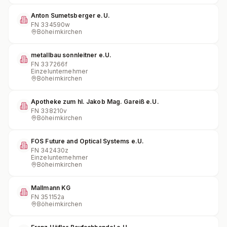
Anton Sumetsberger e.U.
FN
334590w
Böheimkirchen
metallbau sonnleitner e.U.
FN
337266f
Einzelunternehmer
Böheimkirchen
Apotheke zum hl. Jakob Mag. Gareiß e.U.
FN
338210v
Böheimkirchen
FOS Future and Optical Systems e.U.
FN
342430z
Einzelunternehmer
Böheimkirchen
Mallmann KG
FN
351152a
Böheimkirchen