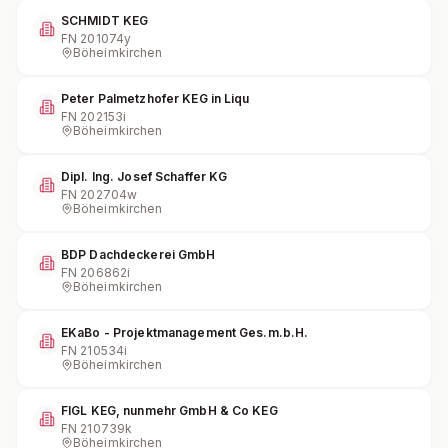
SCHMIDT KEG
FN
201074y
Böheimkirchen
Peter Palmetzhofer KEG in Liqu
FN
202153i
Böheimkirchen
Dipl. Ing. Josef Schaffer KG
FN
202704w
Böheimkirchen
BDP Dachdeckerei GmbH
FN
206862i
Böheimkirchen
EKaBo - Projektmanagement Ges.m.b.H.
FN
210534i
Böheimkirchen
FIGL KEG, nunmehr GmbH & Co KEG
FN
210739k
Böheimkirchen