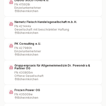
LIQUID SOLUTIONS e.U.
FN
415928i
Einzelunternehmer
Böheimkirchen
Nemetz Fleisch Handelsgesellschaft m.b.H.
FN
421444x
Gesellschaft mit beschränkter Haftung
Böheimkirchen
PK Consulting e.U.
FN
427980h
Einzelunternehmer
Böheimkirchen
Gruppenpraxis für Allgemeinmedizin Dr. Powondra &
Partner OG
FN
430805m
Offene Gesellschaft
Böheimkirchen
Frozen Power OG
FN
435009w
Böheimkirchen