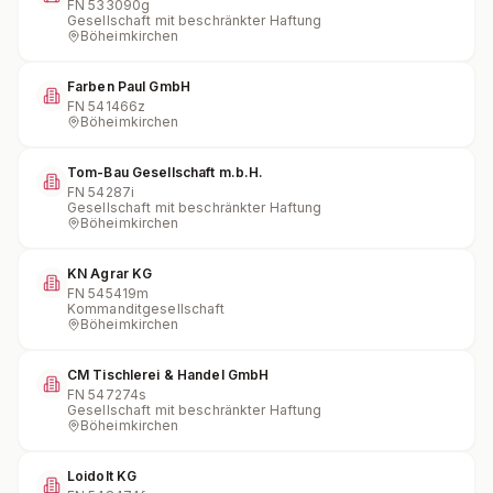
FN
533090g
Gesellschaft mit beschränkter Haftung
Böheimkirchen
Farben Paul GmbH
FN
541466z
Böheimkirchen
Tom-Bau Gesellschaft m.b.H.
FN
54287i
Gesellschaft mit beschränkter Haftung
Böheimkirchen
KN Agrar KG
FN
545419m
Kommanditgesellschaft
Böheimkirchen
CM Tischlerei & Handel GmbH
FN
547274s
Gesellschaft mit beschränkter Haftung
Böheimkirchen
Loidolt KG