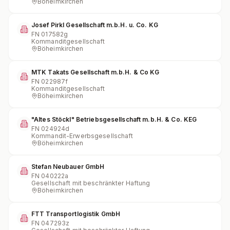
Böheimkirchen
Josef Pirkl Gesellschaft m.b.H. u. Co. KG
FN
017582g
Kommanditgesellschaft
Böheimkirchen
MTK Takats Gesellschaft m.b.H. & Co KG
FN
022987f
Kommanditgesellschaft
Böheimkirchen
"Altes Stöckl" Betriebsgesellschaft m.b.H. & Co. KEG
FN
024924d
Kommandit-Erwerbsgesellschaft
Böheimkirchen
Stefan Neubauer GmbH
FN
040222a
Gesellschaft mit beschränkter Haftung
Böheimkirchen
FTT Transportlogistik GmbH
FN
047293z