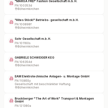
"MARGA FREI" Fashion Gesellschaft m.b.H.
FN
100353d
Böheimkirchen
"Altes Stöckl" Betriebs- gesellschaft m.b.H.
FN
100898f
Böheimkirchen
Sohr Gesellschaft m.b.H.
FN
101160s
Böheimkirchen
GABRIELE SCHWEIGER KEG
FN
106354d
Böheimkirchen
EAM Elektrotechnische Anlagen- u. Montage GmbH
FN
110855y
Gesellschaft mit beschränkter Haftung
Böheimkirchen
Bruckberger "The Art of Work" Transport & Montagen
GmbH
FN
121380a