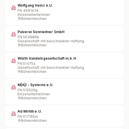
Wolfgang Heinz e.U.
FN
496147d
Einzelunternehmer
Böheimkirchen
Pulverei Sonnleitner GmbH
FN
504986b
Gesellschaft mit beschränkter Haftung
Böheimkirchen
Würth Handelsgesellschaft m.b.H.
FN
51475z
Gesellschaft mit beschränkter Haftung
Böheimkirchen
M|A|I - Systems e.U.
FN
515529g
Einzelunternehmer
Böheimkirchen
Ad Mirtilli e.U.
FN
517165m
Böheimkirchen