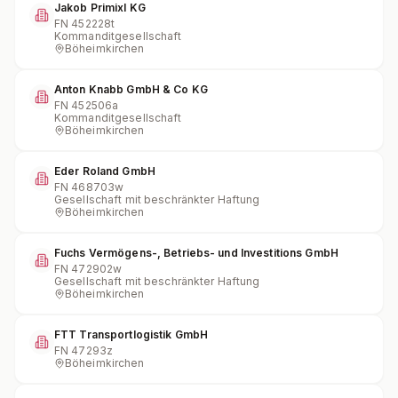
Jakob Primixl KG
FN
452228t
Kommanditgesellschaft
Böheimkirchen
Anton Knabb GmbH & Co KG
FN
452506a
Kommanditgesellschaft
Böheimkirchen
Eder Roland GmbH
FN
468703w
Gesellschaft mit beschränkter Haftung
Böheimkirchen
Fuchs Vermögens-, Betriebs- und Investitions GmbH
FN
472902w
Gesellschaft mit beschränkter Haftung
Böheimkirchen
FTT Transportlogistik GmbH
FN
47293z
Böheimkirchen