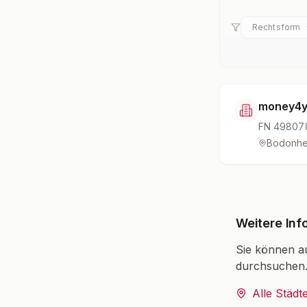
Rechtsform
money4yo
FN
49807
Bodonhe
Weitere Inf
Sie können a
durchsuchen
Alle Städt