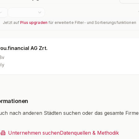
Jetzt auf
Plus upgraden
für erweiterte Filter- und Sortierungsfunktionen
u.financial AG Zrt.
8v
ly
ormationen
uch nach anderen Städten suchen oder das gesamte Firm
.
e
Unternehmen suchen
Datenquellen & Methodik