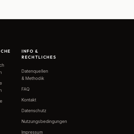
RCHE
INFO &
RECHTLICHES
ch
Datenquellen
h
& Methodik
te
FAQ
h
Kontakt
e
Datenschutz
Nutzungsbedingungen
Impressum