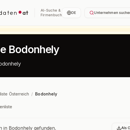
AI-Suche &
daten
at
DE
Unternehmen suche
Firmenbuch
te Bodonhely
Bodonhely
liste Österreich
/
Bodonhely
enliste
bersicht
 in Bodonhely gefunden.
Als 