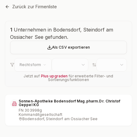
Zurück zur Firmenliste
Unternehmensübersicht
1
Unternehmen in Bodensdorf, Steindorf am
Ossiacher See gefunden.
Als CSV exportieren
Rechtsform
Jetzt auf
Plus upgraden
für erweiterte Filter- und
Sortierungsfunktionen
Sonnen-Apotheke Bodensdorf Mag.pharm.Dr. Christof
Geppel KG
FN
303998g
Kommanditgesellschaft
Bodensdorf, Steindorf am Ossiacher See