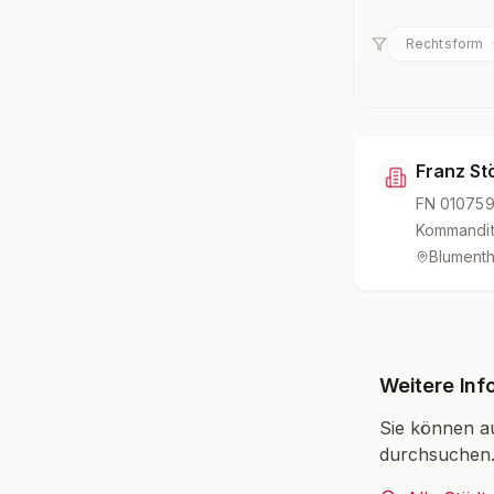
Rechtsform
Franz St
FN
01075
Kommandit
Blumenth
Weitere Inf
Sie können a
durchsuchen