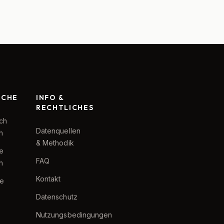
RCHE
INFO &
RECHTLICHES
ch
Datenquellen
h
& Methodik
te
FAQ
h
Kontakt
e
Datenschutz
Nutzungsbedingungen