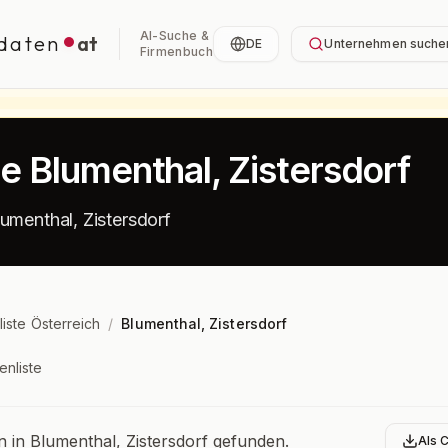
AI-Suche &
daten
at
DE
Unternehmen suche
Firmenbuch
te Blumenthal, Zistersdorf
umenthal, Zistersdorf
liste Österreich
/
Blumenthal, Zistersdorf
enliste
bersicht
in Blumenthal, Zistersdorf gefunden.
Als 