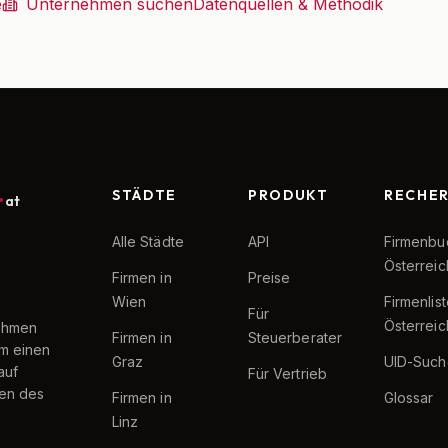
e
Unternehmen suchen
Datenquellen & Methodik
STÄDTE
PRODUKT
RECHE
at
Alle Städte
API
Firmenbu
Österreic
Firmen in
Preise
Wien
Firmenlis
Für
Österreic
nehmen
Firmen in
Steuerberater
um einen
Graz
UID-Such
auf
Für Vertrieb
ten des
Firmen in
Glossar
Linz