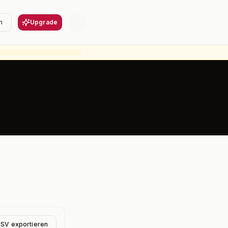
n
Upgrade
CSV exportieren