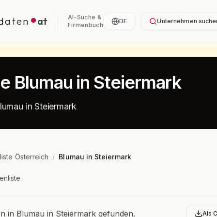
AI-Suche &
daten
at
DE
Unternehmen suche
Firmenbuch
te Blumau in Steiermark
lumau in Steiermark
liste Österreich
/
Blumau in Steiermark
enliste
bersicht
 in Blumau in Steiermark gefunden.
Als 