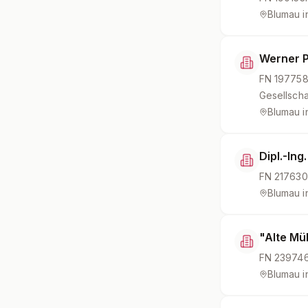
Blumau i
Werner 
FN
19775
Gesellscha
Blumau i
Dipl.-In
FN
21763
Blumau i
"Alte Mü
FN
23974
Blumau i