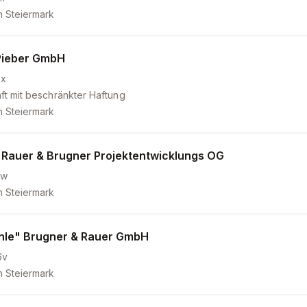
n Steiermark
Pieber GmbH
8x
ft mit beschränkter Haftung
n Steiermark
g. Rauer & Brugner Projektentwicklungs OG
0w
n Steiermark
hle" Brugner & Rauer GmbH
6v
n Steiermark