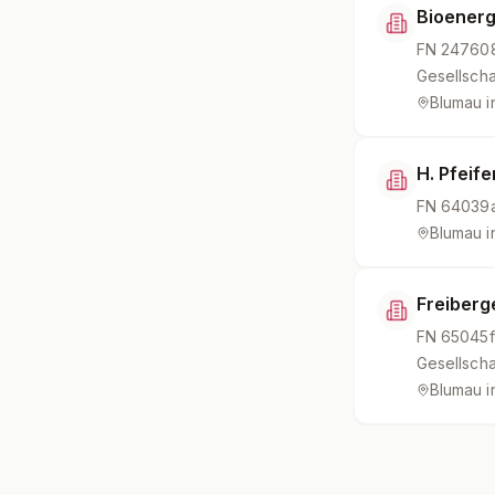
Bioener
FN
24760
Gesellscha
Blumau i
H. Pfeife
FN
64039
Blumau i
Freiberg
FN
65045f
Gesellscha
Blumau i