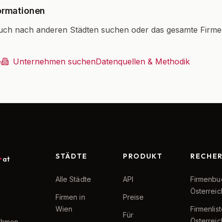
ormationen
uch nach anderen Städten suchen oder das gesamte Firm
.
e
Unternehmen suchen
Datenquellen & Methodik
STÄDTE
PRODUKT
RECHE
at
Alle Städte
API
Firmenbu
Österreic
Firmen in
Preise
Wien
Firmenlis
Für
Österreic
nehmen