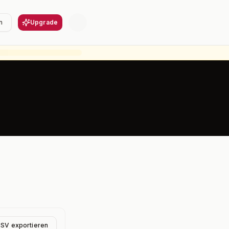
n
Upgrade
CSV exportieren