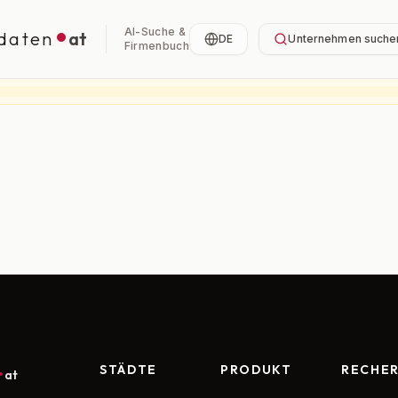
AI-Suche &
daten
at
DE
Unternehmen suche
Firmenbuch
STÄDTE
PRODUKT
RECHE
at