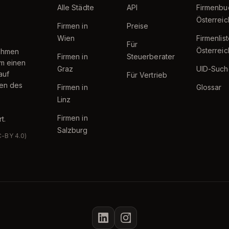
Alle Städte
API
Firmenbu
Österreic
Firmen in
Preise
Wien
Firmenlis
Für
Österreic
nehmen
Firmen in
Steuerberater
um einen
Graz
UID-Such
auf
Für Vertrieb
ten des
Firmen in
Glossar
Linz
Firmen in
t.
Salzburg
C-BY 4.0)