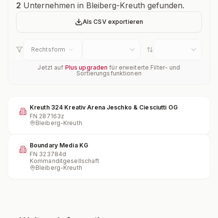
Unternehmensübersicht
2
Unternehmen in Bleiberg-Kreuth gefunden.
Als CSV exportieren
Rechtsform
Jetzt auf
Plus upgraden
für erweiterte Filter- und
Sortierungsfunktionen
Kreuth 324 Kreativ Arena Jeschko & Ciesciutti OG
FN
287163z
Bleiberg-Kreuth
Boundary Media KG
FN
323784d
Kommanditgesellschaft
Bleiberg-Kreuth