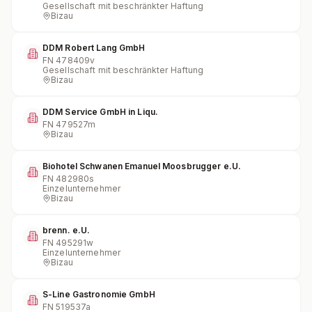
Gesellschaft mit beschränkter Haftung
Bizau
DDM Robert Lang GmbH
FN
478409v
Gesellschaft mit beschränkter Haftung
Bizau
DDM Service GmbH in Liqu.
FN
479527m
Bizau
Biohotel Schwanen Emanuel Moosbrugger e.U.
FN
482980s
Einzelunternehmer
Bizau
brenn. e.U.
FN
495291w
Einzelunternehmer
Bizau
S-Line Gastronomie GmbH
FN
519537a