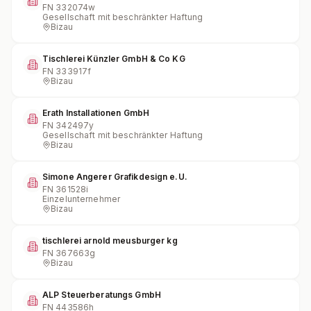
FN
332074w
Gesellschaft mit beschränkter Haftung
Bizau
Tischlerei Künzler GmbH & Co KG
FN
333917f
Bizau
Erath Installationen GmbH
FN
342497y
Gesellschaft mit beschränkter Haftung
Bizau
Simone Angerer Grafikdesign e.U.
FN
361528i
Einzelunternehmer
Bizau
tischlerei arnold meusburger kg
FN
367663g
Bizau
ALP Steuerberatungs GmbH
FN
443586h