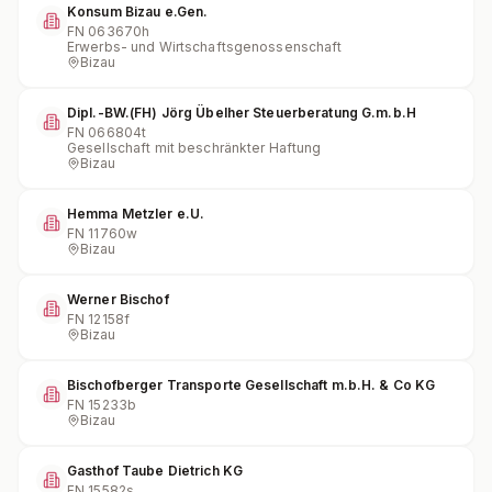
Konsum Bizau e.Gen.
FN
063670h
Erwerbs- und Wirtschaftsgenossenschaft
Bizau
Dipl.-BW.(FH) Jörg Übelher Steuerberatung G.m.b.H
FN
066804t
Gesellschaft mit beschränkter Haftung
Bizau
Hemma Metzler e.U.
FN
11760w
Bizau
Werner Bischof
FN
12158f
Bizau
Bischofberger Transporte Gesellschaft m.b.H. & Co KG
FN
15233b
Bizau
Gasthof Taube Dietrich KG
FN
15582s