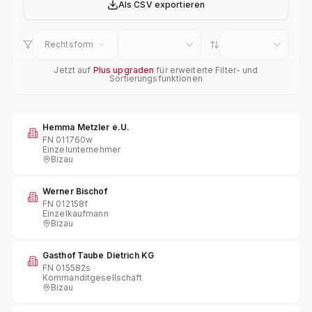
Als CSV exportieren
Rechtsform
Jetzt auf
Plus upgraden
für erweiterte Filter- und
Sortierungsfunktionen
Hemma Metzler e.U.
FN
011760w
Einzelunternehmer
Bizau
Werner Bischof
FN
012158f
Einzelkaufmann
Bizau
Gasthof Taube Dietrich KG
FN
015582s
Kommanditgesellschaft
Bizau