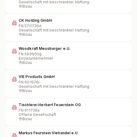
Gesellschaft mit beschränkter Haftung
Bizau
CK Holding GmbH
FN
570726d
Gesellschaft mit beschränkter Haftung
Bizau
Woodkraft Meusburger e.U.
FN
599900g
Einzelunternehmer
Bizau
VIE Products GmbH
FN
601976i
Gesellschaft mit beschränkter Haftung
Bizau
Tischlerei Herbert Feuerstein OG
FN
611728a
Offene Gesellschaft
Bizau
Markus Feurstein Viehandel e.U.