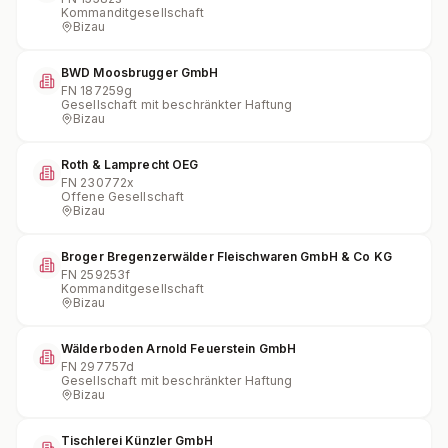
Kommanditgesellschaft
Bizau
BWD Moosbrugger GmbH
FN
187259g
Gesellschaft mit beschränkter Haftung
Bizau
Roth & Lamprecht OEG
FN
230772x
Offene Gesellschaft
Bizau
Broger Bregenzerwälder Fleischwaren GmbH & Co KG
FN
259253f
Kommanditgesellschaft
Bizau
Wälderboden Arnold Feuerstein GmbH
FN
297757d
Gesellschaft mit beschränkter Haftung
Bizau
Tischlerei Künzler GmbH