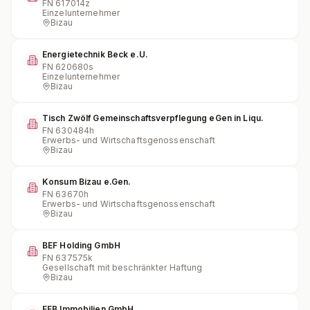
FN
617014z
Einzelunternehmer
Bizau
Energietechnik Beck e.U.
FN
620680s
Einzelunternehmer
Bizau
Tisch Zwölf Gemeinschaftsverpflegung eGen in Liqu.
FN
630484h
Erwerbs- und Wirtschaftsgenossenschaft
Bizau
Konsum Bizau e.Gen.
FN
63670h
Erwerbs- und Wirtschaftsgenossenschaft
Bizau
BEF Holding GmbH
FN
637575k
Gesellschaft mit beschränkter Haftung
Bizau
FFB Immobilien GmbH