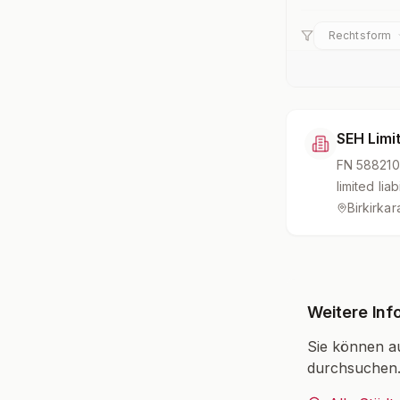
Rechtsform
SEH Limi
FN
588210
limited lia
Birkirka
Weitere Inf
Sie können a
durchsuchen