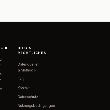
RCHE
INFO &
RECHTLICHES
ch
Datenquellen
h
& Methodik
te
FAQ
h
Kontakt
e
Datenschutz
Nutzungsbedingungen