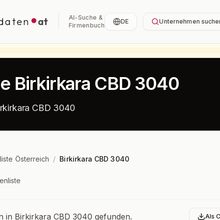
AI-Suche &
daten
at
DE
Unternehmen suche
Firmenbuch
te Birkirkara CBD 3040
irkirkara CBD 3040
liste Österreich
/
Birkirkara CBD 3040
enliste
bersicht
in Birkirkara CBD 3040 gefunden.
Als 