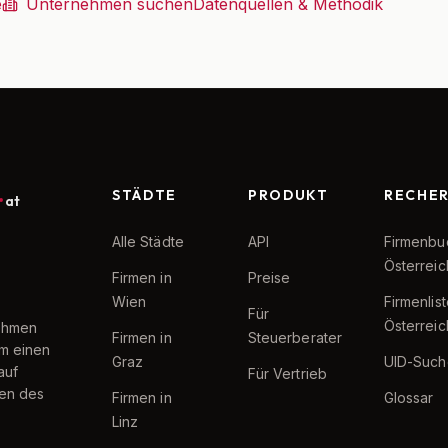
e
Unternehmen suchen
Datenquellen & Methodik
STÄDTE
PRODUKT
RECHE
at
Alle Städte
API
Firmenbu
Österreic
Firmen in
Preise
Wien
Firmenlis
Für
Österreic
nehmen
Firmen in
Steuerberater
um einen
Graz
UID-Such
auf
Für Vertrieb
ten des
Firmen in
Glossar
Linz