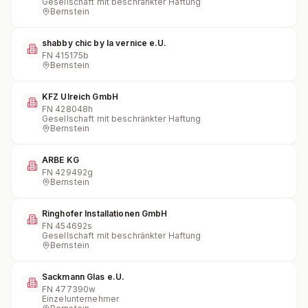
Gesellschaft mit beschränkter Haftung
Bernstein
shabby chic by la vernice e.U.
FN
415175b
Bernstein
KFZ Ulreich GmbH
FN
428048h
Gesellschaft mit beschränkter Haftung
Bernstein
ARBE KG
FN
429492g
Bernstein
Ringhofer Installationen GmbH
FN
454692s
Gesellschaft mit beschränkter Haftung
Bernstein
Sackmann Glas e.U.
FN
477390w
Einzelunternehmer