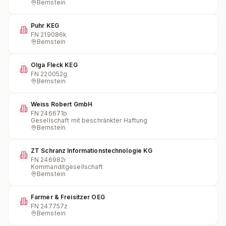
Bernstein
Puhr KEG
FN
219086k
Bernstein
Olga Fleck KEG
FN
220052g
Bernstein
Weiss Robert GmbH
FN
246671b
Gesellschaft mit beschränkter Haftung
Bernstein
ZT Schranz Informationstechnologie KG
FN
246982i
Kommanditgesellschaft
Bernstein
Farmer & Freisitzer OEG
FN
247757z
Bernstein