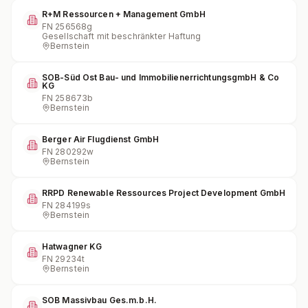
R+M Ressourcen + Management GmbH
FN
256568g
Gesellschaft mit beschränkter Haftung
Bernstein
SOB-Süd Ost Bau- und ImmobilienerrichtungsgmbH & Co
KG
FN
258673b
Bernstein
Berger Air Flugdienst GmbH
FN
280292w
Bernstein
RRPD Renewable Ressources Project Development GmbH
FN
284199s
Bernstein
Hatwagner KG
FN
29234t
Bernstein
SOB Massivbau Ges.m.b.H.