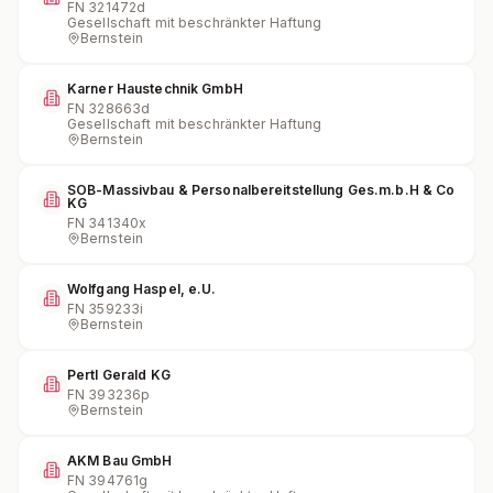
FN
321472d
Gesellschaft mit beschränkter Haftung
Bernstein
Karner Haustechnik GmbH
FN
328663d
Gesellschaft mit beschränkter Haftung
Bernstein
SOB-Massivbau & Personalbereitstellung Ges.m.b.H & Co
KG
FN
341340x
Bernstein
Wolfgang Haspel, e.U.
FN
359233i
Bernstein
Pertl Gerald KG
FN
393236p
Bernstein
AKM Bau GmbH
FN
394761g