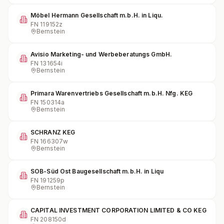
Möbel Hermann Gesellschaft m.b.H. in Liqu.
FN
119152z
Bernstein
Avisio Marketing- und Werbeberatungs GmbH.
FN
131654i
Bernstein
Primara Warenvertriebs Gesellschaft m.b.H. Nfg. KEG
FN
150314a
Bernstein
SCHRANZ KEG
FN
166307w
Bernstein
SOB-Süd Ost Baugesellschaft m.b.H. in Liqu
FN
191259p
Bernstein
CAPITAL INVESTMENT CORPORATION LIMITED & CO KEG
FN
208150d