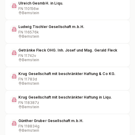
Ulreich GesmbH. in Liqu.
FN
110156w
Bernstein
Ludwig Tischler Gesellschaft m.b.H.
FN
116576k
Bernstein
Getränke Fleck OHG. Inh. Josef und Mag. Gerald Fleck
FN
11742v
Bernstein
Krug Gesellschaft mit beschränkter Haftung & Co KG.
FN
11783d
Bernstein
Krug Gesellschaft mit beschränkter Haftung in Liqu.
FN
118387z
Bernstein
Günther Gruber Gesellschaft m.b.H.
FN
118834g
Bernstein