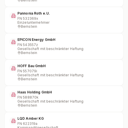
Bernstein
Pannonia Roth e.U.
FN
532369x
Einzelunternehmer
Bernstein
EPICON Energy GmbH
FN
543557z
Gesellschaft mit beschränkter Haftung
Bernstein
HOFF Bau GmbH
FN
557079i
Gesellschaft mit beschränkter Haftung
Bernstein
Haas Holding GmbH
FN
588870k
Gesellschaft mit beschränkter Haftung
Bernstein
LQD Amber KG
FN
622319a
Kommanditgesellschaft