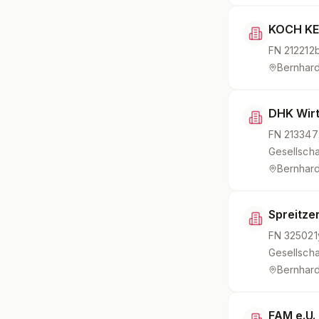
KOCH K
FN
212212
Bernhard
DHK Wir
FN
213347
Gesellscha
Bernhard
Spreitz
FN
325021
Gesellscha
Bernhard
FAM e.U.