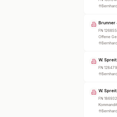
Bernhard
Brunner 
FN
126855
Offene Ges
Bernhard
W. Sprei
FN
128479
Bernhard
W. Sprei
FN
186932
Kommandit
Bernhard