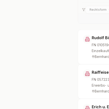
Rechtsform
Rudolf 
FN
010519
Einzelkau
Bernhard
Raiffeis
FN
05722
Erwerbs- 
Bernhard
Erich u. 