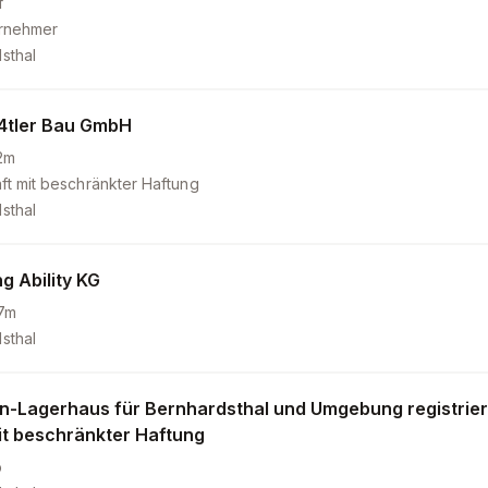
f
ernehmer
sthal
4tler Bau GmbH
2m
ft mit beschränkter Haftung
sthal
g Ability KG
7m
sthal
en-Lagerhaus für Bernhardsthal und Umgebung registrie
it beschränkter Haftung
b