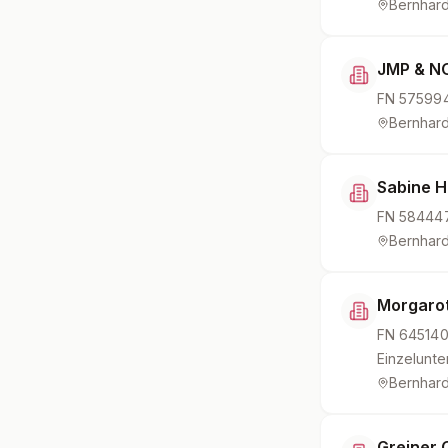
Bernhard
JMP & N
FN
57599
Bernhard
Sabine H
FN
58444
Bernhard
Morgarot
FN
64514
Einzelunt
Bernhard
Greiner C