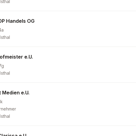
sthal
OP Handels OG
4a
sthal
ofmeister e.U.
7g
sthal
 Medien e.U.
0k
ernehmer
sthal
larissa e.U.