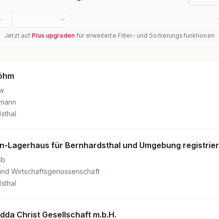
Jetzt auf
Plus upgraden
für erweiterte Filter- und Sortierungsfunktionen
Böhm
w
fmann
sthal
en-Lagerhaus für Bernhardsthal und Umgebung registrie
3b
und Wirtschaftsgenossenschaft
sthal
Edda Christ Gesellschaft m.b.H.