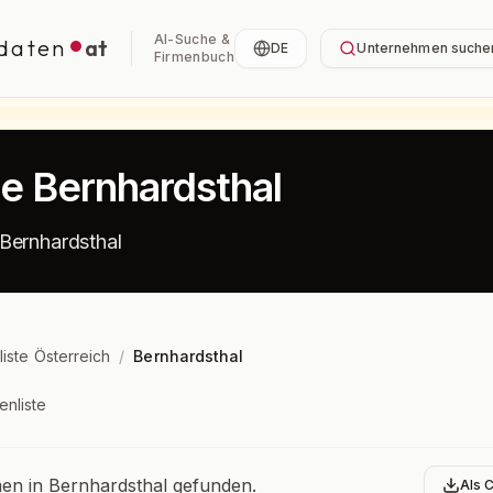
AI-Suche &
daten
at
DE
Unternehmen suche
Firmenbuch
te Bernhardsthal
Bernhardsthal
liste Österreich
/
Bernhardsthal
enliste
bersicht
n in Bernhardsthal gefunden.
Als 