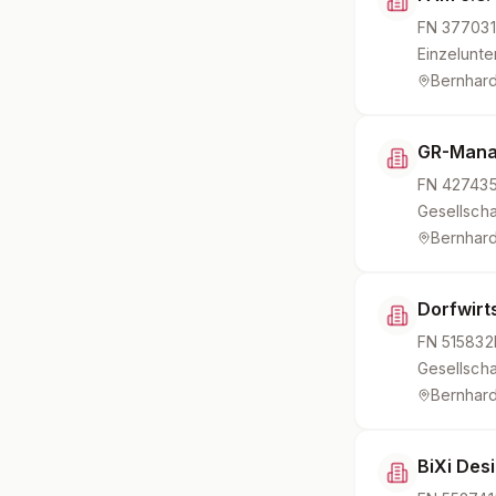
FN
377031
Einzelunt
Bernhard
GR-Man
FN
42743
Gesellscha
Bernhard
Dorfwir
FN
515832
Gesellscha
Bernhard
BiXi Desi