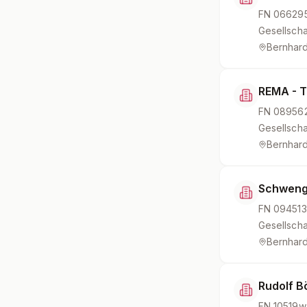
FN
06629
Gesellscha
Bernhard
REMA - 
FN
089562
Gesellscha
Bernhard
Schweng 
FN
094513
Gesellscha
Bernhard
Rudolf 
FN
10519w