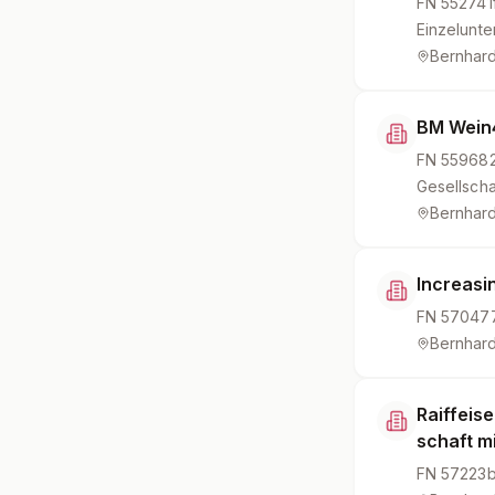
FN
552741
Einzelunt
Bernhard
BM Wein
FN
55968
Gesellscha
Bernhard
Increasin
FN
57047
Bernhard
Raiffeis
schaft m
FN
57223