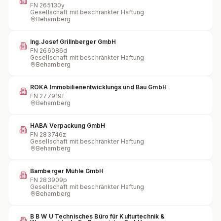
FN
265130y
Gesellschaft mit beschränkter Haftung
Behamberg
Ing.Josef Grillnberger GmbH
FN
266086d
Gesellschaft mit beschränkter Haftung
Behamberg
ROKA Immobilienentwicklungs und Bau GmbH
FN
277919f
Behamberg
HABA Verpackung GmbH
FN
283746z
Gesellschaft mit beschränkter Haftung
Behamberg
Bamberger Mühle GmbH
FN
283909p
Gesellschaft mit beschränkter Haftung
Behamberg
B B W U Technisches Büro für Kulturtechnik &