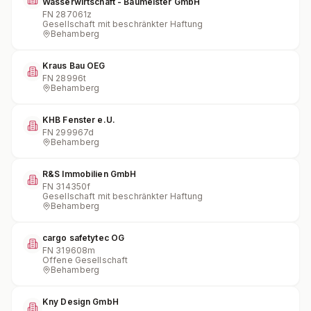
Wasserwirtschaft - Baumeister GmbH
FN
287061z
Gesellschaft mit beschränkter Haftung
Behamberg
Kraus Bau OEG
FN
28996t
Behamberg
KHB Fenster e.U.
FN
299967d
Behamberg
R&S Immobilien GmbH
FN
314350f
Gesellschaft mit beschränkter Haftung
Behamberg
cargo safetytec OG
FN
319608m
Offene Gesellschaft
Behamberg
Kny Design GmbH