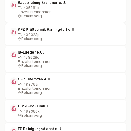
Bauberatung Brandner e.U.
FN
435881b
Einzelunternehmer
Behamberg
KFZ Prüftechnik Ramingdorf e.U.
FN
439323p
Behamberg
IB-Lueger e.U.
FN
458628d
Einzelunternehmer
Behamberg
CE custom fab e.U.
FN
488792m
Einzelunternehmer
Behamberg
O.P.A-Bau GmbH
FN
489386k
Behamberg
EP Reinigungsdienst e.U.