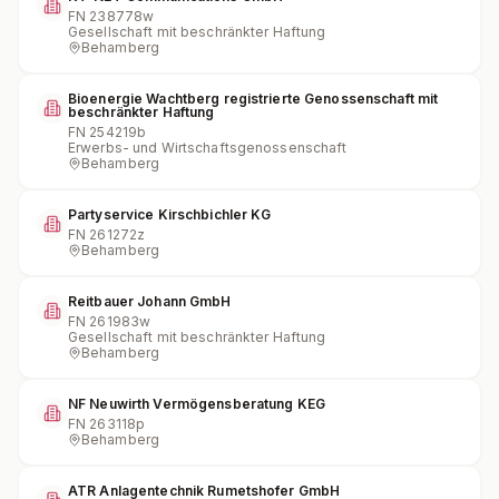
FN
238778w
Gesellschaft mit beschränkter Haftung
Behamberg
Bioenergie Wachtberg registrierte Genossenschaft mit
beschränkter Haftung
FN
254219b
Erwerbs- und Wirtschaftsgenossenschaft
Behamberg
Partyservice Kirschbichler KG
FN
261272z
Behamberg
Reitbauer Johann GmbH
FN
261983w
Gesellschaft mit beschränkter Haftung
Behamberg
NF Neuwirth Vermögensberatung KEG
FN
263118p
Behamberg
ATR Anlagentechnik Rumetshofer GmbH