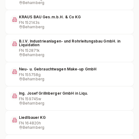
Behamberg
KRAUS BAU Ges.m.b.H. & Co KG
FN
152143s
Behamberg
B.I.V. Industrieanlagen- und Rohrleitungsbau GmbH. in
Liquidation
FN
152871k
Behamberg
Neu- u. Gebrauchtwagen Make-up GmbH
FN
155758g
Behamberg
Ing. Josef Grillnberger GmbH in Liqu.
FN
159745w
Behamberg
Liedlbauer KG
FN
164820h
Behamberg