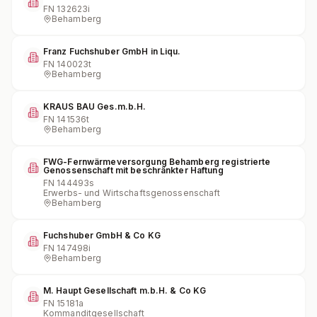
FN
132623i
Behamberg
Franz Fuchshuber GmbH in Liqu.
FN
140023t
Behamberg
KRAUS BAU Ges.m.b.H.
FN
141536t
Behamberg
FWG-Fernwärmeversorgung Behamberg registrierte
Genossenschaft mit beschränkter Haftung
FN
144493s
Erwerbs- und Wirtschaftsgenossenschaft
Behamberg
Fuchshuber GmbH & Co KG
FN
147498i
Behamberg
M. Haupt Gesellschaft m.b.H. & Co KG
FN
15181a
Kommanditgesellschaft