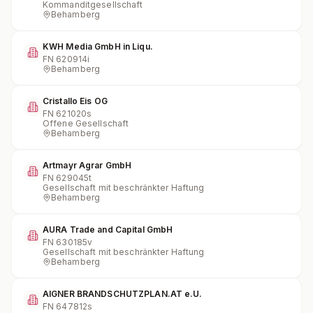
Kommanditgesellschaft
Behamberg
KWH Media GmbH in Liqu.
FN
620914i
Behamberg
Cristallo Eis OG
FN
621020s
Offene Gesellschaft
Behamberg
Artmayr Agrar GmbH
FN
629045t
Gesellschaft mit beschränkter Haftung
Behamberg
AURA Trade and Capital GmbH
FN
630185v
Gesellschaft mit beschränkter Haftung
Behamberg
AIGNER BRANDSCHUTZPLAN.AT e.U.
FN
647812s