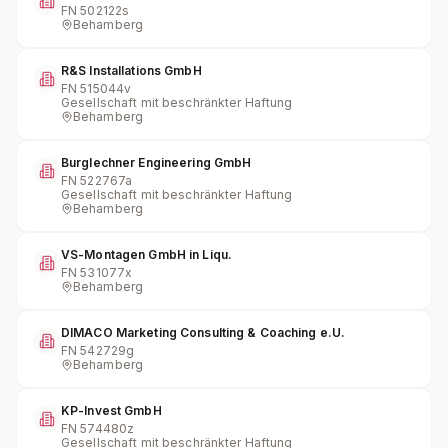
FN
502122s
Behamberg
R&S Installations GmbH
FN
515044v
Gesellschaft mit beschränkter Haftung
Behamberg
Burglechner Engineering GmbH
FN
522767a
Gesellschaft mit beschränkter Haftung
Behamberg
VS-Montagen GmbH in Liqu.
FN
531077x
Behamberg
DIMACO Marketing Consulting & Coaching e.U.
FN
542729g
Behamberg
KP-Invest GmbH
FN
574480z
Gesellschaft mit beschränkter Haftung