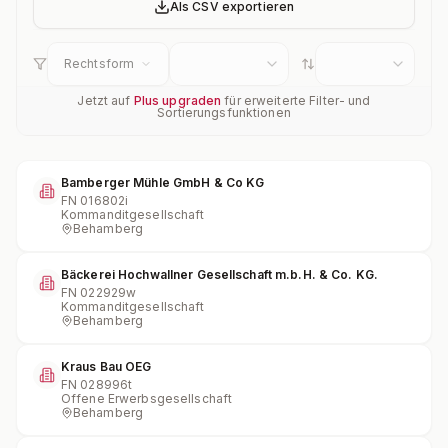
Als CSV exportieren
Rechtsform
Jetzt auf
Plus upgraden
für erweiterte Filter- und
Sortierungsfunktionen
Bamberger Mühle GmbH & Co KG
FN
016802i
Kommanditgesellschaft
Behamberg
Bäckerei Hochwallner Gesellschaft m.b.H. & Co. KG.
FN
022929w
Kommanditgesellschaft
Behamberg
Kraus Bau OEG
FN
028996t
Offene Erwerbsgesellschaft
Behamberg