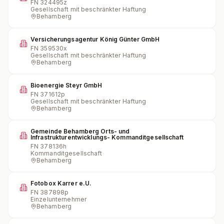
FN
324495z
Gesellschaft mit beschränkter Haftung
Behamberg
Versicherungsagentur König Günter GmbH
FN
359530x
Gesellschaft mit beschränkter Haftung
Behamberg
Bioenergie Steyr GmbH
FN
371612p
Gesellschaft mit beschränkter Haftung
Behamberg
Gemeinde Behamberg Orts- und
Infrastrukturentwicklungs- Kommanditgesellschaft
FN
378136h
Kommanditgesellschaft
Behamberg
Fotobox Karrer e.U.
FN
387898p
Einzelunternehmer
Behamberg