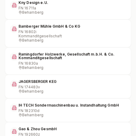
Kny Design e.U.
FN
16711a
Behamberg
Bamberger Mühle GmbH & Co KG
FN
16802i
Kommanditgesellschaft
Behamberg
Ramingdorfer Holzwerke, Gesellschaft m.b.H. & Co.
Kommanditgesellschaft
FN
16830a
Behamberg
JAGERSBERGER KEG
FN
174483v
Behamberg
IH TECH Sondermaschinenbau u. Instandhaltung GmbH
FN
182310d
Behamberg
Gao & Zhou GesmbH
FN
192660z