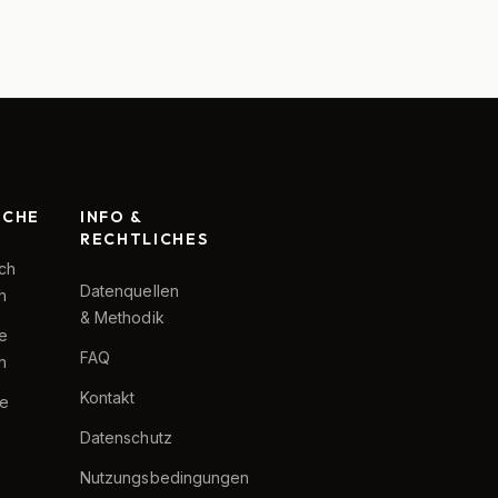
RCHE
INFO &
RECHTLICHES
ch
Datenquellen
h
& Methodik
te
FAQ
h
Kontakt
e
Datenschutz
Nutzungsbedingungen