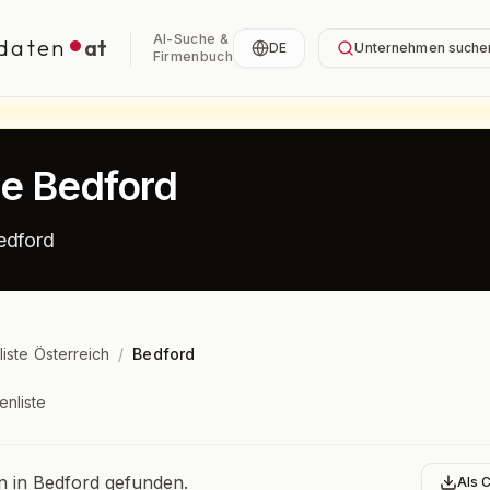
AI-Suche &
daten
at
DE
Unternehmen suche
Firmenbuch
te Bedford
edford
liste Österreich
/
Bedford
enliste
bersicht
in Bedford gefunden.
Als 