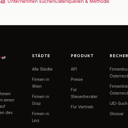
e
Unternehmen suchen
Datenquellen & Methodik
STÄDTE
PRODUKT
RECHE
at
Alle Städte
API
Firmenbu
Österreic
Firmen in
Preise
Wien
Firmenlis
Für
Österreic
nehmen
Firmen in
Steuerberater
um einen
Graz
UID-Such
auf
Für Vertrieb
ten des
Firmen in
Glossar
Linz