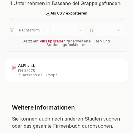
Unternehmensübersicht
1
Unternehmen in Bassano del Grappa gefunden.
Als CSV exportieren
Rechtsform
Jetzt auf
Plus upgraden
für erweiterte Filter- und
Sortierungsfunktionen
ALPI s.r.l.
FN
322751i
Bassano del Grappa
Weitere Informationen
Sie können auch nach anderen Städten suchen
oder das gesamte Firmenbuch durchsuchen.