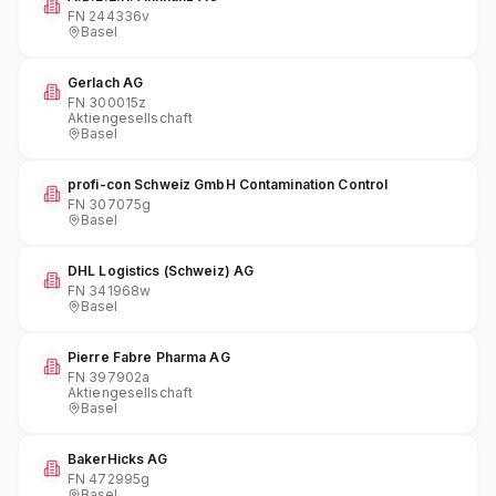
FN
244336v
Basel
Gerlach AG
FN
300015z
Aktiengesellschaft
Basel
profi-con Schweiz GmbH Contamination Control
FN
307075g
Basel
DHL Logistics (Schweiz) AG
FN
341968w
Basel
Pierre Fabre Pharma AG
FN
397902a
Aktiengesellschaft
Basel
BakerHicks AG
FN
472995g
Basel