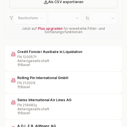
Als CSV exportieren
Rechtsform
Jetzt auf
Plus upgraden
für erweiterte Filter- und
Sortierungsfunktionen
Credit Foncier Auxiliaire in Liquidation
FN
120057f
Aktiengesellschaft
Basel
Rolling Pin International GmbH
FN
212001t
Basel
Swiss International Air Lines AG
FN
218482y
Aktiengesellschaft
Basel
A.D.L.E.R. Allfinanz AG