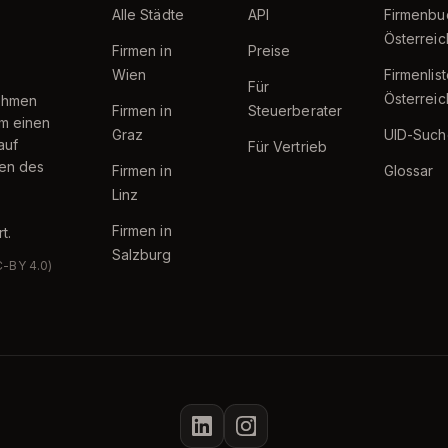
Alle Städte
API
Firmenbu
Österreic
Firmen in
Preise
Wien
Firmenlis
Für
Österreic
nehmen
Firmen in
Steuerberater
um einen
Graz
UID-Such
auf
Für Vertrieb
ten des
Firmen in
Glossar
Linz
Firmen in
t.
Salzburg
C-BY 4.0)