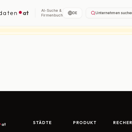
AI-Suche &
daten
at
DE
Unternehmen suche
Firmenbuch
STÄDTE
PRODUKT
RECHE
at