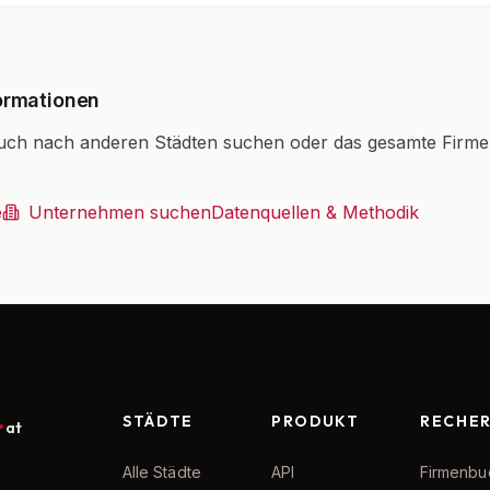
ormationen
uch nach anderen Städten suchen oder das gesamte Firm
.
e
Unternehmen suchen
Datenquellen & Methodik
STÄDTE
PRODUKT
RECHE
at
Alle Städte
API
Firmenbu