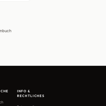
enbuch
RCHE
INFO &
RECHTLICHES
ch