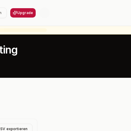
n
Upgrade
ting
CSV exportieren