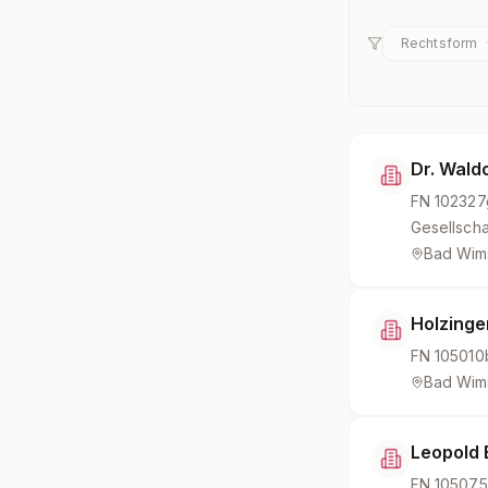
Rechtsform
Dr. Wald
FN
102327
Gesellscha
Bad Wim
Holzinger
FN
105010
Bad Wim
Leopold 
FN
105075