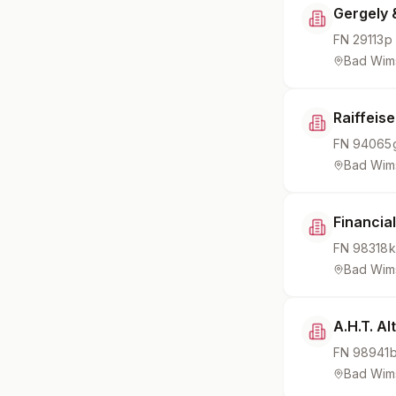
Gergely 
FN
29113p
Bad Wim
Raiffeis
FN
94065
Bad Wim
Financia
FN
98318k
Bad Wim
A.H.T. A
FN
98941
Bad Wim