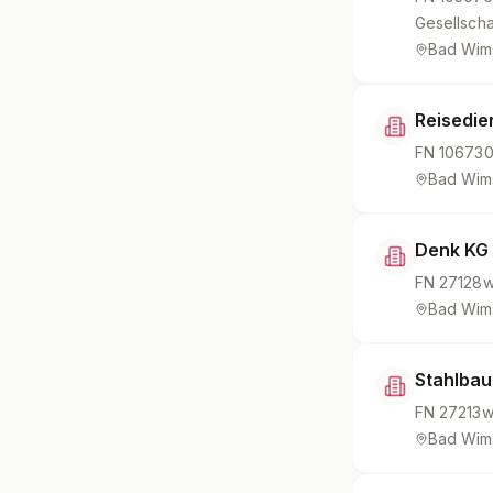
Gesellscha
Bad Wim
Reisedie
FN
10673
Bad Wim
Denk KG
FN
27128
Bad Wim
Stahlbau
FN
27213
Bad Wim