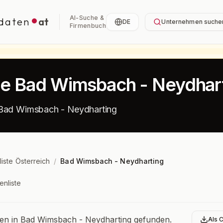
AI-Suche &
daten
at
DE
Unternehmen suche
Firmenbuch
te Bad Wimsbach - Neydhar
 Bad Wimsbach - Neydharting
liste Österreich
/
Bad Wimsbach - Neydharting
enliste
bersicht
n in Bad Wimsbach - Neydharting gefunden.
Als 