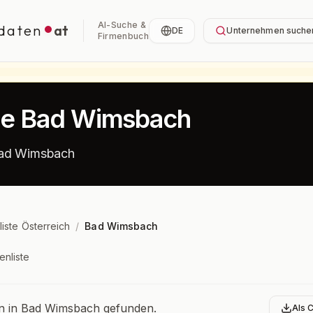
AI-Suche &
daten
at
DE
Unternehmen suche
Firmenbuch
ste Bad Wimsbach
Bad Wimsbach
liste Österreich
/
Bad Wimsbach
enliste
bersicht
 in Bad Wimsbach gefunden.
Als 