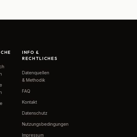
RCHE
INFO &
RECHTLICHES
ch
Datenquellen
h
& Methodik
te
FAQ
h
Kontakt
e
Datenschutz
Nutzungsbedingungen
Impressum