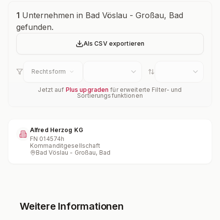
Unternehmensübersicht
1
Unternehmen in Bad Vöslau - Großau, Bad
gefunden.
Als CSV exportieren
Rechtsform
Jetzt auf
Plus upgraden
für erweiterte Filter- und
Sortierungsfunktionen
Alfred Herzog KG
FN
014574h
Kommanditgesellschaft
Bad Vöslau - Großau, Bad
Weitere Informationen