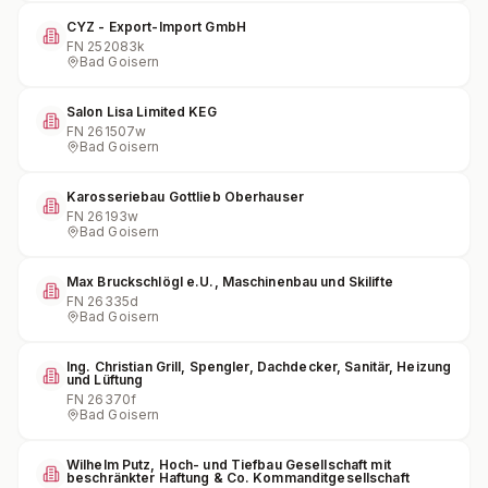
CYZ - Export-Import GmbH
FN
252083k
Bad Goisern
Salon Lisa Limited KEG
FN
261507w
Bad Goisern
Karosseriebau Gottlieb Oberhauser
FN
26193w
Bad Goisern
Max Bruckschlögl e.U., Maschinenbau und Skilifte
FN
26335d
Bad Goisern
Ing. Christian Grill, Spengler, Dachdecker, Sanitär, Heizung
und Lüftung
FN
26370f
Bad Goisern
Wilhelm Putz, Hoch- und Tiefbau Gesellschaft mit
beschränkter Haftung & Co. Kommanditgesellschaft