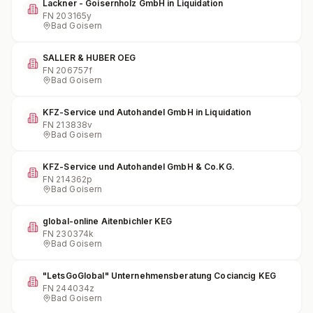
Lackner - Goisernholz GmbH in Liquidation
FN
203165y
Bad Goisern
SALLER & HUBER OEG
FN
206757f
Bad Goisern
KFZ-Service und Autohandel GmbH in Liquidation
FN
213838v
Bad Goisern
KFZ-Service und Autohandel GmbH & Co.KG.
FN
214362p
Bad Goisern
global-online Aitenbichler KEG
FN
230374k
Bad Goisern
"LetsGoGlobal" Unternehmensberatung Cociancig KEG
FN
244034z
Bad Goisern