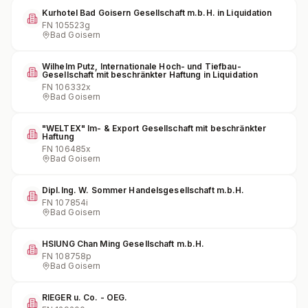
Kurhotel Bad Goisern Gesellschaft m.b.H. in Liquidation
FN
105523g
Bad Goisern
Wilhelm Putz, Internationale Hoch- und Tiefbau-
Gesellschaft mit beschränkter Haftung in Liquidation
FN
106332x
Bad Goisern
"WELTEX" Im- & Export Gesellschaft mit beschränkter
Haftung
FN
106485x
Bad Goisern
Dipl.Ing. W. Sommer Handelsgesellschaft m.b.H.
FN
107854i
Bad Goisern
HSIUNG Chan Ming Gesellschaft m.b.H.
FN
108758p
Bad Goisern
RIEGER u. Co. - OEG.