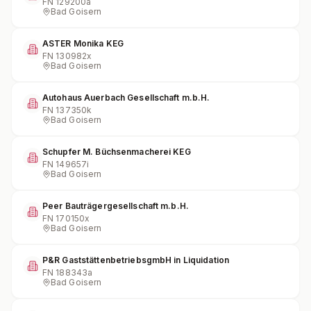
FN
129200a
Bad Goisern
ASTER Monika KEG
FN
130982x
Bad Goisern
Autohaus Auerbach Gesellschaft m.b.H.
FN
137350k
Bad Goisern
Schupfer M. Büchsenmacherei KEG
FN
149657i
Bad Goisern
Peer Bauträgergesellschaft m.b.H.
FN
170150x
Bad Goisern
P&R GaststättenbetriebsgmbH in Liquidation
FN
188343a
Bad Goisern