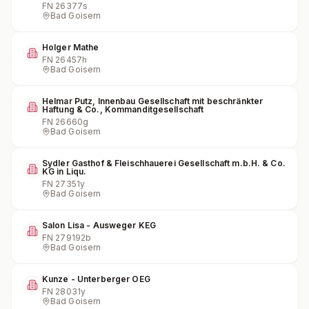
FN
26377s
Bad Goisern
Holger Mathe
FN
26457h
Bad Goisern
Helmar Putz, Innenbau Gesellschaft mit beschränkter
Haftung & Co., Kommanditgesellschaft
FN
26660g
Bad Goisern
Sydler Gasthof & Fleischhauerei Gesellschaft m.b.H. & Co.
KG in Liqu.
FN
27351y
Bad Goisern
Salon Lisa - Ausweger KEG
FN
279192b
Bad Goisern
Kunze - Unterberger OEG
FN
28031y
Bad Goisern