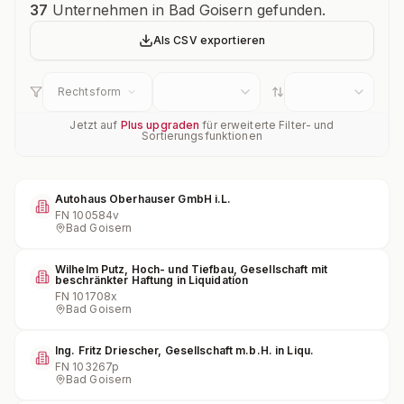
Unternehmensübersicht
37
Unternehmen in Bad Goisern gefunden.
Als CSV exportieren
Rechtsform
Jetzt auf
Plus upgraden
für erweiterte Filter- und
Sortierungsfunktionen
Autohaus Oberhauser GmbH i.L.
FN
100584v
Bad Goisern
Wilhelm Putz, Hoch- und Tiefbau, Gesellschaft mit
beschränkter Haftung in Liquidation
FN
101708x
Bad Goisern
Ing. Fritz Driescher, Gesellschaft m.b.H. in Liqu.
FN
103267p
Bad Goisern