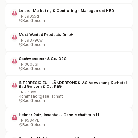
Leitner Marketing & Controlling - Management KEG
FN
29055d
Bad Goisern
Most Wanted Products GmbH
FN
293790w
Bad Goisern
Gschwendtner & Co. OEG
FN
36063i
Bad Goisern
INTERREGIO EU - LÄNDERFONDS-AG Verwaltung Kurhotel
Bad Goisern & Co. KEG
FN
72355f
Kommanditgesellschaft
Bad Goisern
Helmar Putz, Innenbau- Gesellschaft m.b.H.
FN
95847b
Bad Goisern