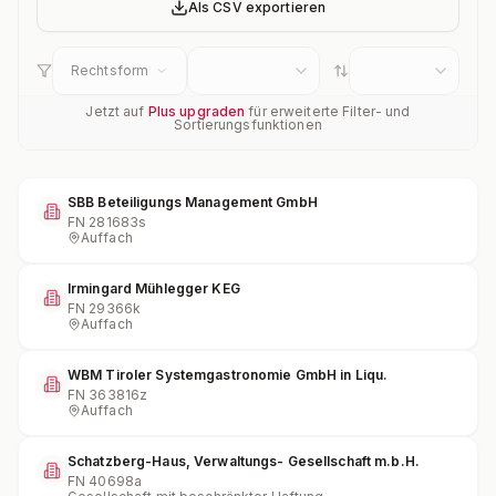
Als CSV exportieren
Rechtsform
Jetzt auf
Plus upgraden
für erweiterte Filter- und
Sortierungsfunktionen
SBB Beteiligungs Management GmbH
FN
281683s
Auffach
Irmingard Mühlegger KEG
FN
29366k
Auffach
WBM Tiroler Systemgastronomie GmbH in Liqu.
FN
363816z
Auffach
Schatzberg-Haus, Verwaltungs- Gesellschaft m.b.H.
FN
40698a