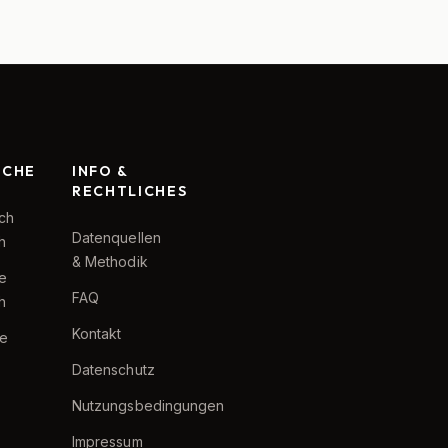
RCHE
INFO &
RECHTLICHES
ch
Datenquellen
h
& Methodik
te
FAQ
h
Kontakt
e
Datenschutz
Nutzungsbedingungen
Impressum