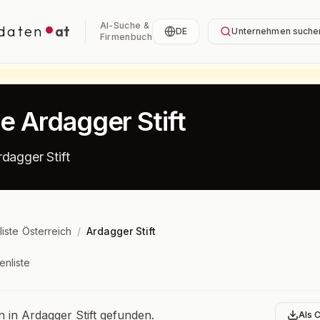
AI-Suche &
daten
at
DE
Unternehmen suche
Firmenbuch
te Ardagger Stift
dagger Stift
liste Österreich
/
Ardagger Stift
enliste
bersicht
in Ardagger Stift gefunden.
Als 