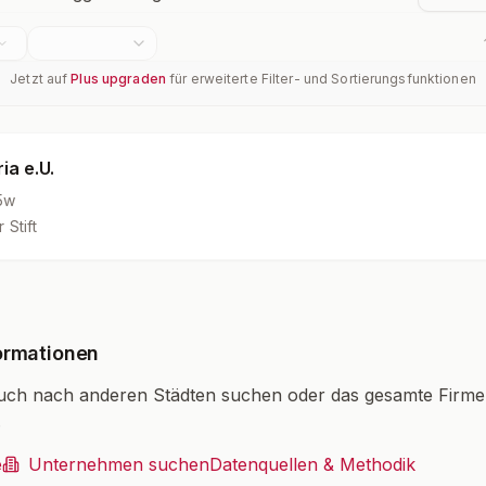
Jetzt auf
Plus upgraden
für erweiterte Filter- und Sortierungsfunktionen
ia e.U.
5w
 Stift
ormationen
uch nach anderen Städten suchen oder das gesamte Firm
.
e
Unternehmen suchen
Datenquellen & Methodik