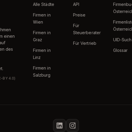
Alle Städte
API
Firmenbu
Österreic
Firmen in
Preise
Wien
Firmenlis
Für
Österreic
nehmen
Firmen in
Steuerberater
um einen
Graz
UID-Such
auf
Für Vertrieb
ten des
Firmen in
Glossar
Linz
Firmen in
t.
Salzburg
C-BY 4.0)