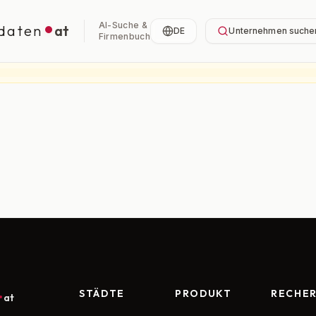
AI-Suche &
daten
at
DE
Unternehmen suche
Firmenbuch
STÄDTE
PRODUKT
RECHE
at