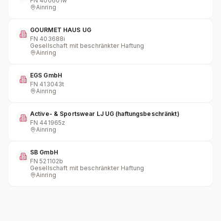
FN
400601w
Ainring
GOURMET HAUS UG
FN
403688i
Gesellschaft mit beschränkter Haftung
Ainring
EGS GmbH
FN
413043t
Ainring
Active- & Sportswear LJ UG (haftungsbeschränkt)
FN
441965z
Ainring
SB GmbH
FN
521102b
Gesellschaft mit beschränkter Haftung
Ainring