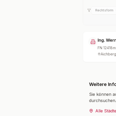
Rechtsform
Ing. Wer
FN
12418m
Aichber
Weitere Inf
Sie können a
durchsuchen
Alle Städt