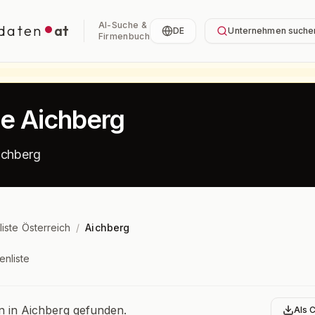
AI-Suche &
daten
at
DE
Unternehmen suche
Firmenbuch
te Aichberg
ichberg
liste Österreich
/
Aichberg
enliste
bersicht
in Aichberg gefunden.
Als 