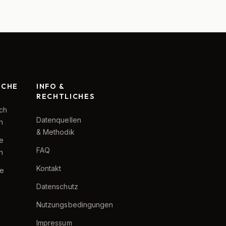
RCHE
INFO &
RECHTLICHES
ch
Datenquellen
h
& Methodik
te
FAQ
h
Kontakt
e
Datenschutz
Nutzungsbedingungen
Impressum