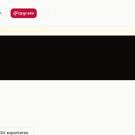
n
Upgrade
CSV exportieren