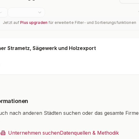
Jetzt auf
Plus upgraden
für erweiterte Filter- und Sortierungsfunktionen
ner Strametz, Sägewerk und Holzexport
g
ormationen
uch nach anderen Städten suchen oder das gesamte Firm
.
e
Unternehmen suchen
Datenquellen & Methodik