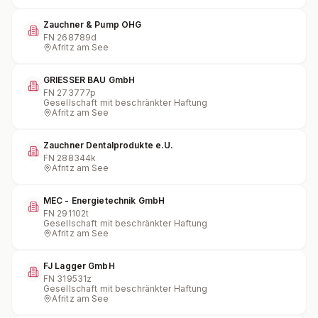
Zauchner & Pump OHG
FN
268789d
Afritz am See
GRIESSER BAU GmbH
FN
273777p
Gesellschaft mit beschränkter Haftung
Afritz am See
Zauchner Dentalprodukte e.U.
FN
288344k
Afritz am See
MEC - Energietechnik GmbH
FN
291102t
Gesellschaft mit beschränkter Haftung
Afritz am See
FJ Lagger GmbH
FN
319531z
Gesellschaft mit beschränkter Haftung
Afritz am See