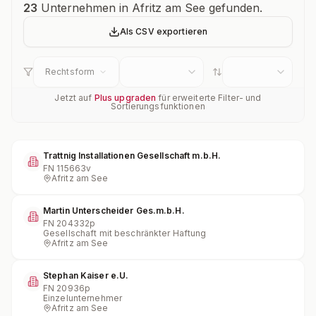
Unternehmensübersicht
23
Unternehmen in Afritz am See gefunden.
Als CSV exportieren
Rechtsform
Jetzt auf
Plus upgraden
für erweiterte Filter- und
Sortierungsfunktionen
Trattnig Installationen Gesellschaft m.b.H.
FN
115663v
Afritz am See
Martin Unterscheider Ges.m.b.H.
FN
204332p
Gesellschaft mit beschränkter Haftung
Afritz am See
Stephan Kaiser e.U.
FN
20936p
Einzelunternehmer
Afritz am See