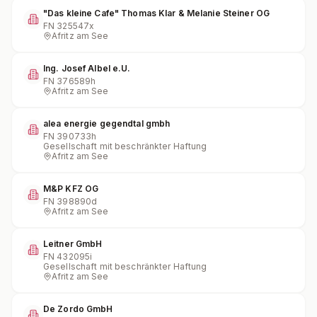
"Das kleine Cafe" Thomas Klar & Melanie Steiner OG
FN
325547x
Afritz am See
Ing. Josef Albel e.U.
FN
376589h
Afritz am See
alea energie gegendtal gmbh
FN
390733h
Gesellschaft mit beschränkter Haftung
Afritz am See
M&P KFZ OG
FN
398890d
Afritz am See
Leitner GmbH
FN
432095i
Gesellschaft mit beschränkter Haftung
Afritz am See
De Zordo GmbH