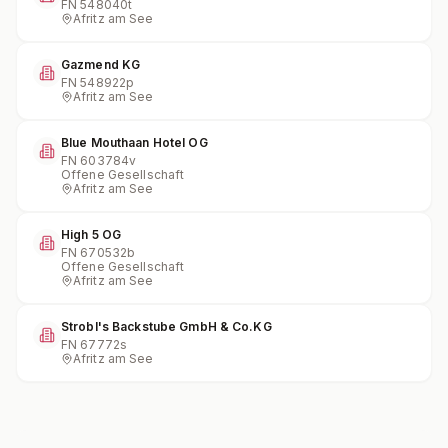
FN
548040t
Afritz am See
Gazmend KG
FN
548922p
Afritz am See
Blue Mouthaan Hotel OG
FN
603784v
Offene Gesellschaft
Afritz am See
High 5 OG
FN
670532b
Offene Gesellschaft
Afritz am See
Strobl's Backstube GmbH & Co.KG
FN
67772s
Afritz am See