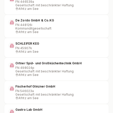
FN
446539a
Gesellschaft mit beschränkter Haftung
Afritz am See
De Zordo GmbH & Co.KG
FN
448126i
Kommanditgesellschaft
Afritz am See
SCHLEIFER KEG
FN
45907k
Afritz am See
Ortner Spül- und Großküchentechnik GmbH
FN
498024p
Gesellschaft mit beschränkter Haftung
Afritz am See
Fischerhof Glinzner GmbH
FN
546023a
Gesellschaft mit beschränkter Haftung
Afritz am See
Gastro Lab GmbH